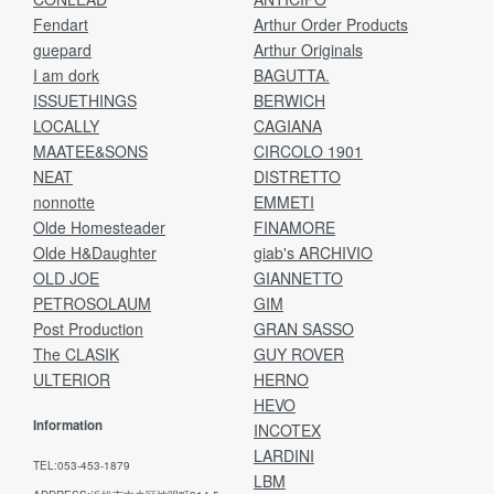
Fendart
Arthur Order Products
guepard
Arthur Originals
I am dork
BAGUTTA.
ISSUETHINGS
BERWICH
LOCALLY
CAGIANA
MAATEE&SONS
CIRCOLO 1901
NEAT
DISTRETTO
nonnotte
EMMETI
Olde Homesteader
FINAMORE
Olde H&Daughter
giab's ARCHIVIO
OLD JOE
GIANNETTO
PETROSOLAUM
GIM
Post Production
GRAN SASSO
The CLASIK
GUY ROVER
ULTERIOR
HERNO
HEVO
Information
INCOTEX
LARDINI
TEL:053-453-1879
LBM