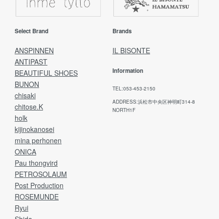
Select Brand
Brands
ANSPINNEN
IL BISONTE
ANTIPAST
Information
BEAUTIFUL SHOES
BUNON
TEL:053-453-2150
chisaki
ADDRESS:浜松市中央区神明町314-8
chitose.K
NORTH1F
holk
kijinokanosei
mina perhonen
ONICA
Pau thongvird
PETROSOLAUM
Post Production
ROSEMUNDE
Ryui