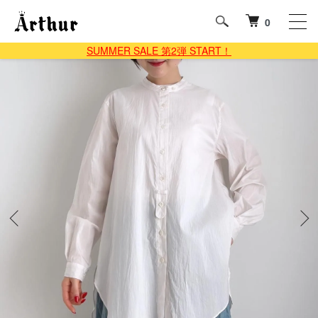
0
SUMMER SALE 第2弾 START！