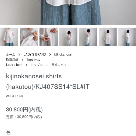
ホーム
LADY'S BRAND
kijinokanosei
取扱店舗
ihme tytto
Lady's Item
トップス
長袖シャツ
kijinokanosei shirts
(hakutou)/KJ407SS14*SL#IT
25it-3-14-25
30,800円(内税)
定価：30,800円(内税)
色