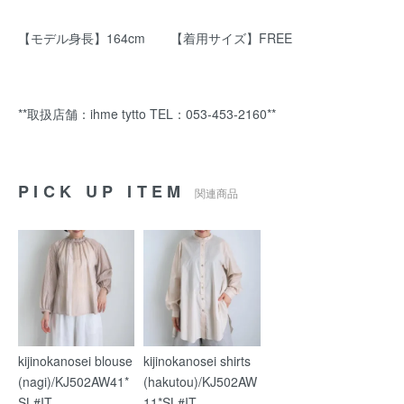
【モデル身長】164cm 【着用サイズ】FREE
**取扱店舗：ihme tytto TEL：053-453-2160**
PICK UP ITEM
関連商品
kijinokanosei blouse
kijinokanosei shirts
(nagi)/KJ502AW41*
(hakutou)/KJ502AW
SL#IT
11*SL#IT