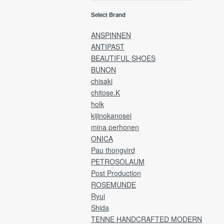
Select Brand
ANSPINNEN
ANTIPAST
BEAUTIFUL SHOES
BUNON
chisaki
chitose.K
holk
kijinokanosei
mina perhonen
ONICA
Pau thongvird
PETROSOLAUM
Post Production
ROSEMUNDE
Ryui
Shida
TENNE HANDCRAFTED MODERN