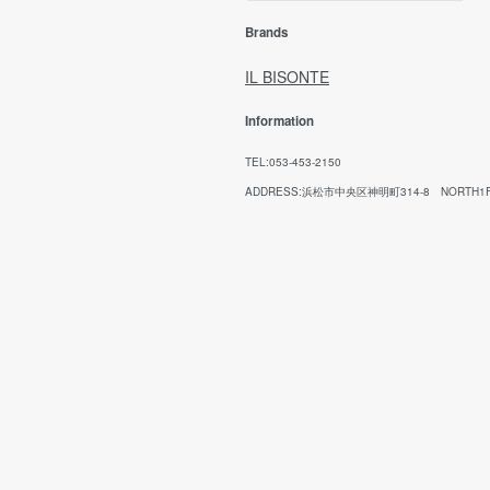
回
ご
Brands
ご
願
IL BISONTE
Information
代
TEL:053-453-2150
お
ADDRESS:浜松市中央区神明町314-8 NORTH1
方
(※
ませ
代引
1
※
た
恐
【
代
は