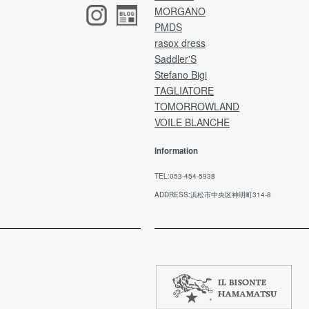
状態で梱包してください。
MORGANO
ア
香水や洗剤の匂い、着用感がみられた場合は、
け
PMDS
返品・交換はお受けいたしかねます。
ア
梱包に不備がある場合は、お受け取りできない
rasox dress
イ
ことがございます。
Saddler'S
(※
恐れ入りますが、予めご了承くださいませ。
Stefano Bigi
ネ
TAGLIATORE
ア
TOMORROWLAND
返品送料
VOILE BLANCHE
銀
お客様都合による返品・交換の場合、お客様負
担となります。
Information
ご
不良品に該当する場合は、弊社で負担いたしま
ル
す。
TEL:053-454-5938
メ
ADDRESS:浜松市中央区神明町314-8
お
※
※
日
【
期