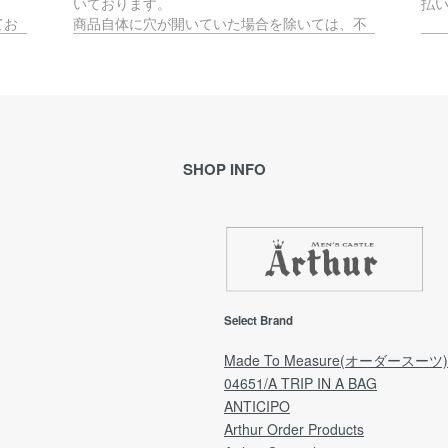
いております。
払
てお
商品自体に穴が開いていた場合を除いては、不
良品には該当いたしません。
ペ
か、
す。
不良品対象外となる商品の返品・交換をご希望
Pa
の場合、往復の送料はお客様負担となります。
で
(例：サイズが合わない・イメージと異なる等)
理的
※ご予約品とセール品の場合は、不良品以外の返
ご
品・交換は承ることができません。
SHOP INFO
ル
合が
恐れ入りますが、予めご了承ください。
メ
き
ます
返品期限
【
返品・交換をご希望の場合「ご注文日」から7日
期
以内にご連絡をお願いいたします。
回
(ご予約品は「商品受取日」から7日以内にご連
ご
Select Brand
の配
絡をお願いいたします。)
ご
※弊社理由による発送遅れの場合は「商品受取
願
Made To Measure(オーダースーツ)
日」より7日間が期限となります。
04651/A TRIP IN A BAG
した
ANTICIPO
ア
[注意事項]
Arthur Order Products
量」
日時指定により、受取日を延長される場合は