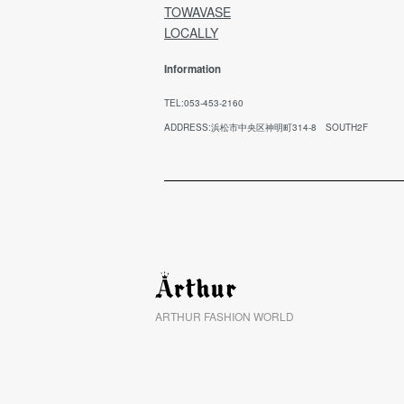
TOWAVASE
LOCALLY
Information
TEL:053-453-2160
ADDRESS:浜松市中央区神明町314-8 SOUTH2F
ARTHUR FASHION WORLD