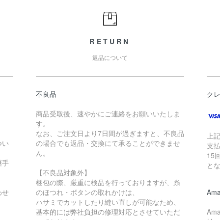
RETURN
返品について
不良品
ク
商品受取後、速やかにご連絡をお願いいたしま
す。
なお、ご注文日より7日間が過ぎますと、不良品
上
つい
の場合でも返品・交換にて承ることができませ
支払
ん。
15
継手
と
【不良品対象外】
梱包の際、厳重に検品を行っておりますが、糸
わせ
のほつれ・ボタンの取れかけは、
Ama
ハサミでカットしたり縫い直しが可能なため、
基本的には弊社負担の修理対応とさせていただ
Am