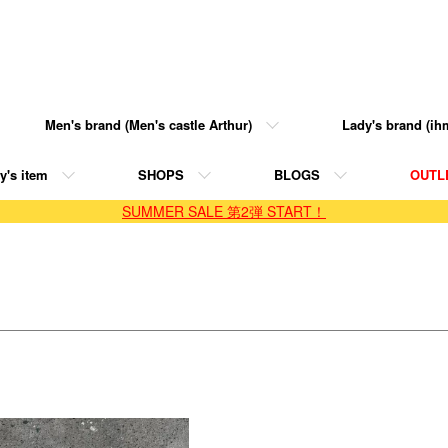
Men's brand (Men's castle Arthur)
Lady's brand (ihm
y's item
SHOPS
BLOGS
OUTL
SUMMER SALE 第2弾 START！