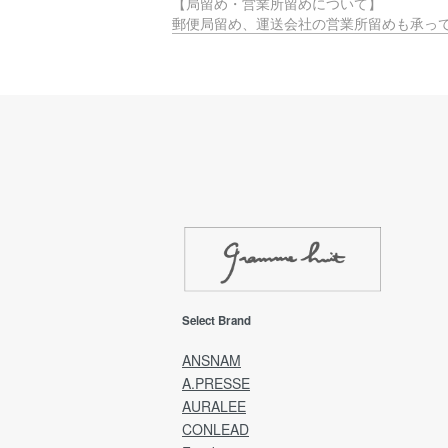
【局留め・営業所留めについて】
郵便局留め、運送会社の営業所留めも承っ
ります。
ご希望の際は、配送住所でご指定いただく
注文時に備考覧へご入力をお願いいたしま
【時間指定不可エリアについて】
お届け先のエリアによっては、物流的・地
制約に基づき、
時間指定サービスがご利用いただけない場
ございます。
ご迷惑をおかけしますが、何卒ご理解賜り
ようお願い申し上げます。
EMS(Overseas shipping)
Select Brand
EMS(国際スピード郵便)は、海外発送専用
送方法です。
ANSNAM
A.PRESSE
発送完了後、カード決済金額に送料を追加
AURALEE
金額にて、ご請求させていただきます。
CONLEAD
※送料は全商品発生し「宛先国・サイズ・重