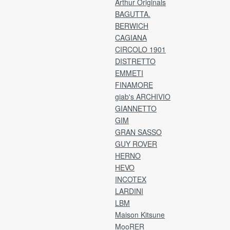
Arthur Originals
ア
「ご注文日」より7日間が期限のため、
ラ
BAGUTTA.
指定日によっては、不良品の場合でも返品・交
用
e by
換が不可となっております。
BERWICH
ご理解のうえ、ご選択くださいますよう何卒お
CAGIANA
分割
願い申し上げます。
CIRCOLO 1901
ど
DISTRETTO
※なお、過度に返品・交換が多いお客様につきま
EMMETI
送
しては、
1
FINAMORE
こちらの判断で次回からのご注文をお断りさせ
れ
giab's ARCHIVIO
ていただくことがございます。
※
GIANNETTO
.
【確認事項】
GIM
【
弊社より返送先の住所をご連絡いたします。
GRAN SASSO
ア
メールをご確認のうえ、2日以内にご返送をお願
GUY ROVER
お
いいたします。
HERNO
入
※ご事情により期限以内に返送手続きが難しい場
HEVO
合は、ご連絡をお願いいたします。
・カ
INCOTEX
・支
発送は宅急便、またはゆうパックにてお願いい
LARDINI
・
たします。
LBM
P
(※レターパックはご利用いただけません。)
Maison Kitsune
商品タグ・その他付属品は、外さずそのままの
MooRER
[注