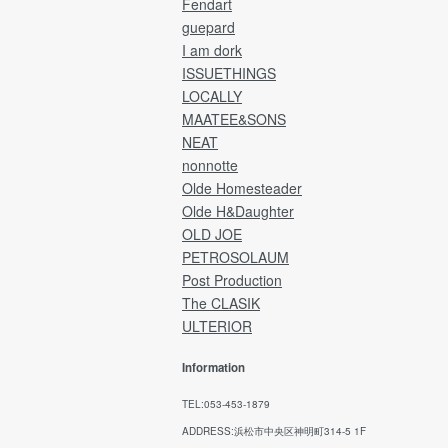
Fendart
によって異なります。
guepard
Delivery will be by EMS and payment will b
I am dork
credit card.
ISSUETHINGS
LOCALLY
After the product has been shipped,
MAATEE&SONS
you will be charged the product price plus
NEAT
shipping costs.
nonnotte
Olde Homesteader
[Returns and refunds]
We cannot accept returns, exchanges, or
Olde H&Daughter
refunds after the product has been shipped
OLD JOE
PETROSOLAUM
→ Japan Post Website
Post Production
The CLASIK
ULTERIOR
Information
TEL:053-453-1879
ADDRESS:浜松市中央区神明町314-5 1F