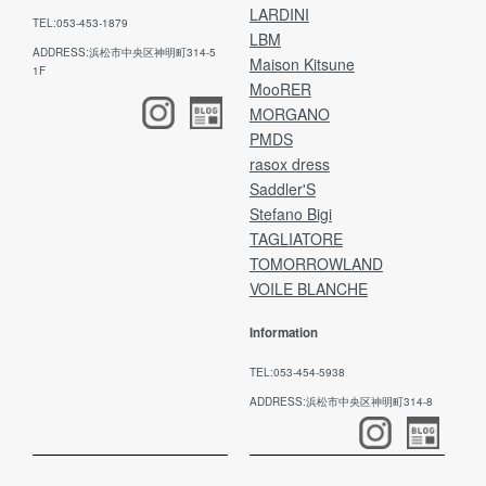
LARDINI
TEL:053-453-1879
LBM
ADDRESS:浜松市中央区神明町314-5
Maison Kitsune
1F
MooRER
MORGANO
PMDS
rasox dress
Saddler'S
Stefano Bigi
TAGLIATORE
TOMORROWLAND
VOILE BLANCHE
Information
TEL:053-454-5938
ADDRESS:浜松市中央区神明町314-8