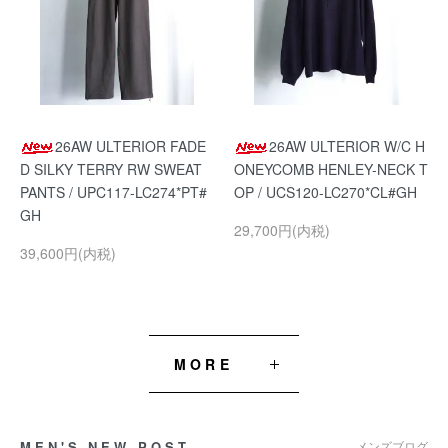
26AW ULTERIOR FADE
26AW ULTERIOR W/C H
D SILKY TERRY RW SWEAT
ONEYCOMB HENLEY-NECK T
PANTS / UPC117-LC274*PT#
OP / UCS120-LC270*CL#GH
GH
29,700円(内税)
39,600円(内税)
MORE
MEN'S NEW POST
メンズブログ