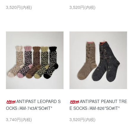
3,520円(内税)
3,520円(内税)
ANTIPAST LEOPARD S
ANTIPAST PEANUT TRE
OCKS /AM-743A*SO#IT*
E SOCKS /AM-826*SO#IT*
3,740円(内税)
3,520円(内税)