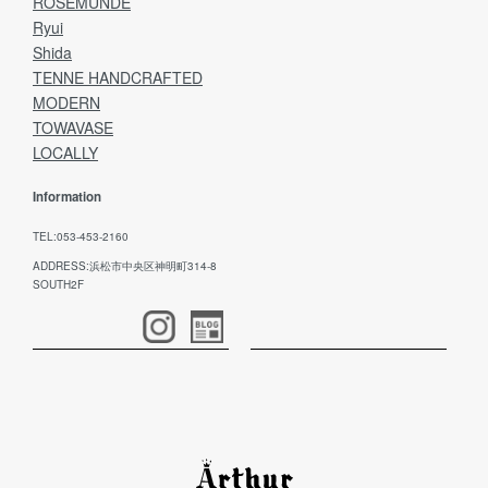
ROSEMUNDE
Ryui
Shida
TENNE HANDCRAFTED
MODERN
TOWAVASE
LOCALLY
Information
TEL:053-453-2160
ADDRESS:浜松市中央区神明町314-8
SOUTH2F