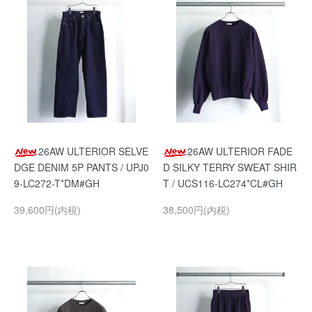
26AW ULTERIOR SELVE
26AW ULTERIOR FADE
DGE DENIM 5P PANTS / UPJ0
D SILKY TERRY SWEAT SHIR
9-LC272-T*DM#GH
T / UCS116-LC274*CL#GH
39,600円(内税)
38,500円(内税)