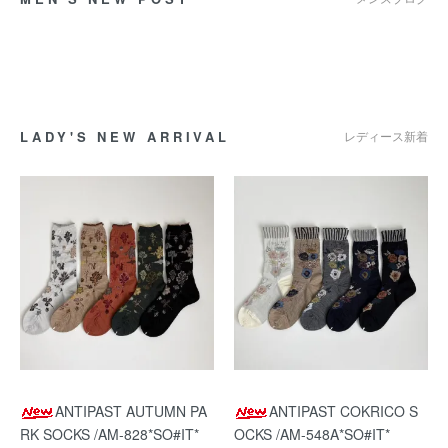
LADY'S NEW ARRIVAL
レディース新着
ANTIPAST AUTUMN PA
ANTIPAST COKRICO S
RK SOCKS /AM-828*SO#IT*
OCKS /AM-548A*SO#IT*