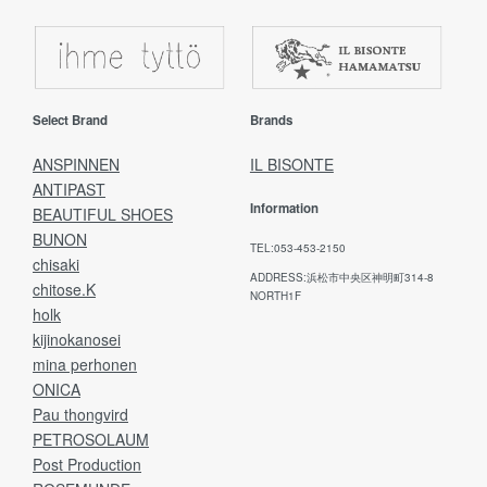
Select Brand
Brands
ANSPINNEN
IL BISONTE
ANTIPAST
Information
BEAUTIFUL SHOES
BUNON
TEL:053-453-2150
chisaki
ADDRESS:浜松市中央区神明町314-8
chitose.K
NORTH1F
holk
kijinokanosei
mina perhonen
ONICA
Pau thongvird
PETROSOLAUM
Post Production