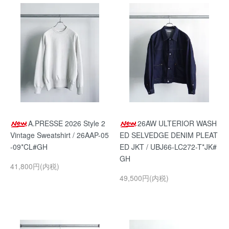
A.PRESSE 2026 Style 2
26AW ULTERIOR WASH
Vintage Sweatshirt / 26AAP-05
ED SELVEDGE DENIM PLEAT
-09*CL#GH
ED JKT / UBJ66-LC272-T*JK#
GH
41,800円(内税)
49,500円(内税)