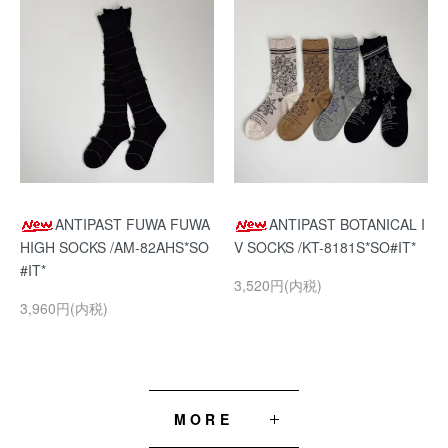
ANTIPAST FUWA FUWA
ANTIPAST BOTANICAL I
HIGH SOCKS /AM-82AHS*SO
V SOCKS /KT-8181S*SO#IT*
#IT*
3,520円(内税)
3,960円(内税)
MORE