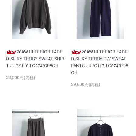
26AW ULTERIOR FADE
26AW ULTERIOR FADE
D SILKY TERRY SWEAT SHIR
D SILKY TERRY RW SWEAT
T / UCS116-LC274*CL#GH
PANTS / UPC117-LC274*PT#
GH
38,500円(内税)
39,600円(内税)