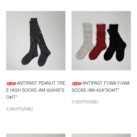
ANTIPAST PEANUT TRE
ANTIPAST FUWA FUWA
E HIGH SOCKS /AM-826HS*S
SOCKS /AM-82A*SO#IT*
O#IT*
3,520円(内税)
3,960円(内税)