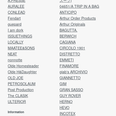
A.PRESSE
スーツ)
AURALEE
04651/A TRIP IN A BAG
CONLEAD
ANTICIPO
Fendart
Arthur Order Products
guepard
Arthur Originals
I am dork
BAGUTTA.
ISSUETHINGS
BERWICH
LOCALLY
CAGIANA
MAATEE&SONS
CIRCOLO 1901
NEAT
DISTRETTO
nonnotte
EMMETI
Olde Homesteader
FINAMORE
Olde H&Daughter
giab's ARCHIVIO
OLD JOE
GIANNETTO
PETROSOLAUM
GIM
Post Production
GRAN SASSO
The CLASIK
GUY ROVER
ULTERIOR
HERNO
HEVO
Information
INCOTEX