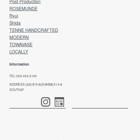
Post Production
ROSEMUNDE
Ryui
Shida
TENNE HANDCRAFTED
MODERN
TOWAVASE
LOCALLY
Information
TEL:053-453-2160
ADDRESS:浜松市中央区神明町314-8
SOUTH2F