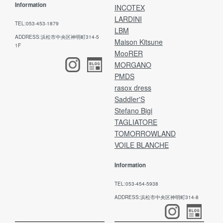
Information
INCOTEX
LARDINI
TEL:053-453-1879
LBM
ADDRESS:浜松市中央区神明町314-5
Maison Kitsune
1F
MooRER
MORGANO
PMDS
rasox dress
Saddler'S
Stefano Bigi
TAGLIATORE
TOMORROWLAND
VOILE BLANCHE
Information
TEL:053-454-5938
ADDRESS:浜松市中央区神明町314-8