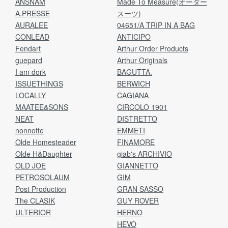
ANSNAM
Made To Measure(オーダー
A.PRESSE
スーツ)
AURALEE
04651/A TRIP IN A BAG
CONLEAD
ANTICIPO
Fendart
Arthur Order Products
guepard
Arthur Originals
I am dork
BAGUTTA.
ISSUETHINGS
BERWICH
LOCALLY
CAGIANA
MAATEE&SONS
CIRCOLO 1901
NEAT
DISTRETTO
nonnotte
EMMETI
Olde Homesteader
FINAMORE
Olde H&Daughter
giab's ARCHIVIO
OLD JOE
GIANNETTO
PETROSOLAUM
GIM
Post Production
GRAN SASSO
The CLASIK
GUY ROVER
ULTERIOR
HERNO
HEVO