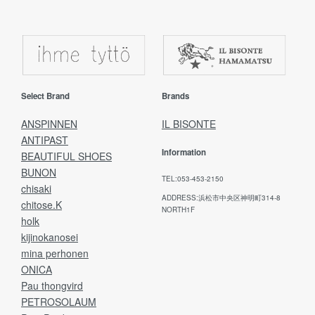
Select Brand
Brands
ANSPINNEN
IL BISONTE
ANTIPAST
Information
BEAUTIFUL SHOES
BUNON
TEL:053-453-2150
chisaki
ADDRESS:浜松市中央区神明町314-8
chitose.K
NORTH1F
holk
kijinokanosei
mina perhonen
ONICA
Pau thongvird
PETROSOLAUM