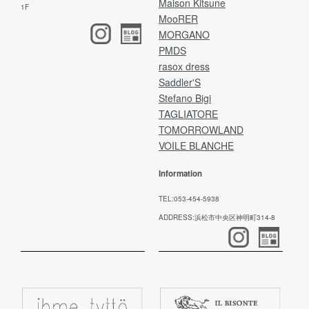
Maison Kitsune
1F
MooRER
MORGANO
PMDS
rasox dress
Saddler'S
Stefano Bigi
TAGLIATORE
TOMORROWLAND
VOILE BLANCHE
Information
TEL:053-454-5938
ADDRESS:浜松市中央区神明町314-8