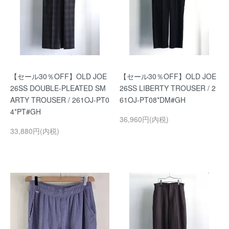
【セール30％OFF】OLD JOE
【セール30％OFF】OLD JOE
26SS DOUBLE-PLEATED SM
26SS LIBERTY TROUSER / 2
ARTY TROUSER / 261OJ-PT0
61OJ-PT08*DM#GH
4*PT#GH
36,960円(内税)
33,880円(内税)