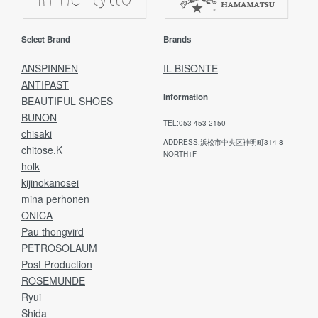
Select Brand
Brands
ANSPINNEN
IL BISONTE
ANTIPAST
Information
BEAUTIFUL SHOES
BUNON
TEL:053-453-2150
chisaki
ADDRESS:浜松市中央区神明町314-8
chitose.K
NORTH1F
holk
kijinokanosei
mina perhonen
ONICA
Pau thongvird
PETROSOLAUM
Post Production
ROSEMUNDE
Ryui
Shida