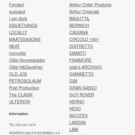
Fendart
Arthur Order Products
guepard
Arthur Originals
I am dork
BAGUTTA.
ISSUETHINGS
BERWICH
LOCALLY
CAGIANA
MAATEE&SONS
CIRCOLO 1901
NEAT
DISTRETTO
nonnotte
EMMETI
Olde Homesteader
FINAMORE
Olde H&Daughter
giab's ARCHIVIO
OLD JOE
GIANNETTO
PETROSOLAUM
GIM
Post Production
GRAN SASSO
The CLASIK
GUY ROVER
ULTERIOR
HERNO
HEVO
Information
INCOTEX
LARDINI
TEL:053-453-1879
LBM
ADDRESS:浜松市中央区神明町314-5