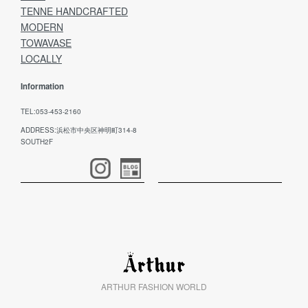
TENNE HANDCRAFTED
MODERN
TOWAVASE
LOCALLY
Information
TEL:053-453-2160
ADDRESS:浜松市中央区神明町314-8
SOUTH2F
ARTHUR FASHION WORLD