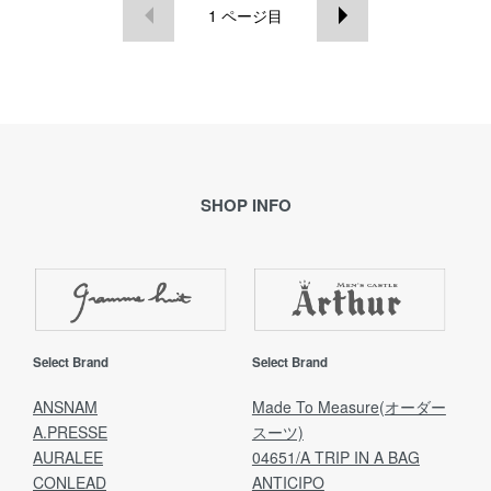
1
ページ目
SHOP INFO
Select Brand
Select Brand
ANSNAM
Made To Measure(オーダー
A.PRESSE
スーツ)
AURALEE
04651/A TRIP IN A BAG
CONLEAD
ANTICIPO