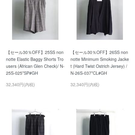
【セール30％OFF】25SS non
【セール30％OFF】26SS non
notte Elastic Baggy Shorts Tro
notte Minimum Smoking Jacke
users (African Glen Check)/ N-
t (Hard Twist Ostrich Jersey) /
25S-025*SP#GH
N-26S-037*CL#GH
32,340円(内税)
32,340円(内税)