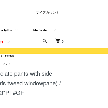
マイアカウント
e tytto)
Men's item
0
ET
Fendart
パンツ
late pants with side
rris tweed windowpane) /
3*PT#GH