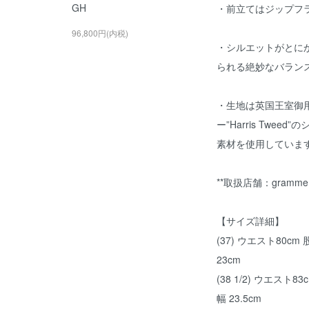
GH
・前立てはジップフ
96,800円(内税)
・シルエットがとに
られる絶妙なバラン
・生地は英国王室御
ー”Harris Twe
素材を使用していま
**取扱店舗：gramme hu
【サイズ詳細】
(37) ウエスト80cm 
23cm
(38 1/2) ウエスト8
幅 23.5cm