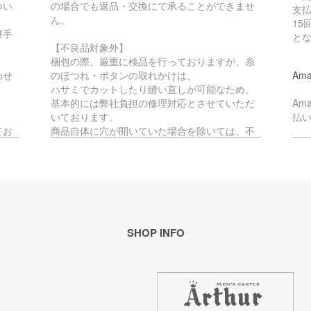
つい
の場合でも返品・交換にて承ることができませ
支払
ん。
15
継手
と
【不良品対象外】
梱包の際、厳重に検品を行っておりますが、糸
わせ
のほつれ・ボタンの取れかけは、
Ama
ハサミでカットしたり縫い直しが可能なため、
基本的には弊社負担の修理対応とさせていただ
Am
いております。
払
てお
商品自体に穴が開いていた場合を除いては、不
良品には該当いたしません。
ペ
か、
す。
不良品対象外となる商品の返品・交換をご希望
Pa
の場合、往復の送料はお客様負担となります。
で
(例：サイズが合わない・イメージと異なる等)
理的
※ご予約品とセール品の場合は、不良品以外の返
ご
品・交換は承ることができません。
SHOP INFO
ル
合が
恐れ入りますが、予めご了承ください。
メ
き
ます
返品期限
【
返品・交換をご希望の場合「ご注文日」から7日
期