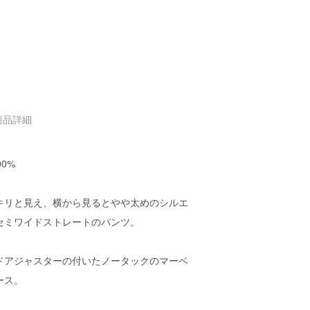
商品詳細
00%
キリと見え、横から見るとやや太めのシルエ
セミワイドストレートのパンツ。
ドアジャスターの付いたノータックのマーベ
ース。