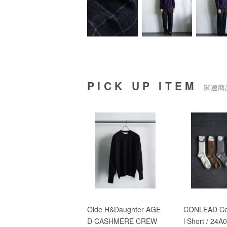
PICK UP ITEM
関連商
Olde H&Daughter AGE
CONLEAD Co
D CASHMERE CREW
l Short / 24