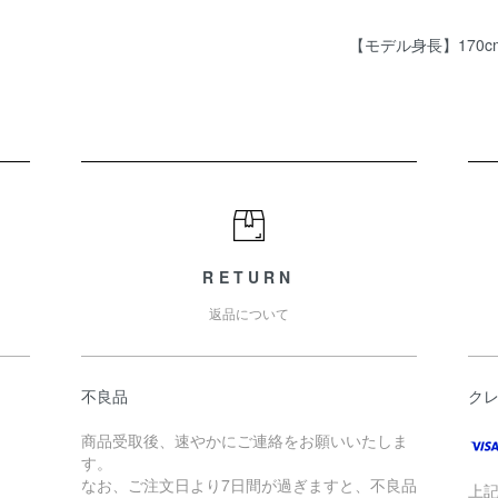
【モデル身長】170c
RETURN
返品について
不良品
ク
商品受取後、速やかにご連絡をお願いいたしま
す。
なお、ご注文日より7日間が過ぎますと、不良品
上