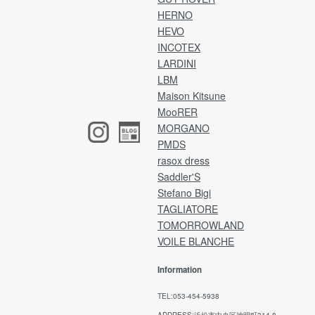
お
いいたします。
HERNO
入
※ご事情により期限以内に返送手続きが難しい場
HEVO
合は、ご連絡をお願いいたします。
・カ
INCOTEX
・支
発送は宅急便、またはゆうパックにてお願いい
LARDINI
・
たします。
LBM
P
(※レターパックはご利用いただけません。)
Maison Kitsune
商品タグ・その他付属品は、外さずそのままの
MooRER
[注
状態で梱包してください。
MORGANO
ア
香水や洗剤の匂い、着用感がみられた場合は、
け
PMDS
返品・交換はお受けいたしかねます。
ア
梱包に不備がある場合は、お受け取りできない
rasox dress
イ
ことがございます。
Saddler'S
(※
恐れ入りますが、予めご了承くださいませ。
Stefano Bigi
ネ
TAGLIATORE
ア
TOMORROWLAND
返品送料
VOILE BLANCHE
銀
お客様都合による返品・交換の場合、お客様負
担となります。
Information
ご
不良品に該当する場合は、弊社で負担いたしま
ル
す。
TEL:053-454-5938
メ
ADDRESS:浜松市中央区神明町314-8