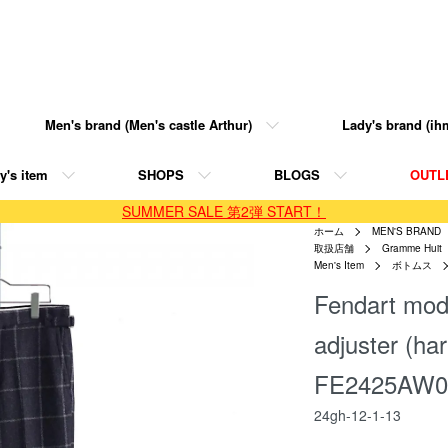
Men's brand (Men's castle Arthur)
Lady's brand (ihm
y's item
SHOPS
BLOGS
OUTL
SUMMER SALE 第2弾 START！
ホーム
MEN'S BRAND
取扱店舗
Gramme Huit
Men's Item
ボトムス
Fendart mode
adjuster (ha
FE2425AW0
24gh-12-1-13