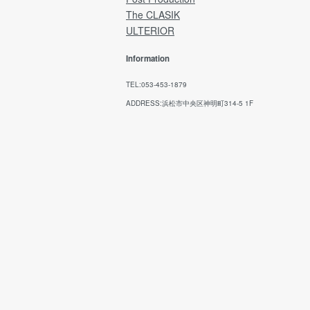
The CLASIK
ULTERIOR
Information
TEL:053-453-1879
ADDRESS:浜松市中央区神明町314-5 1F