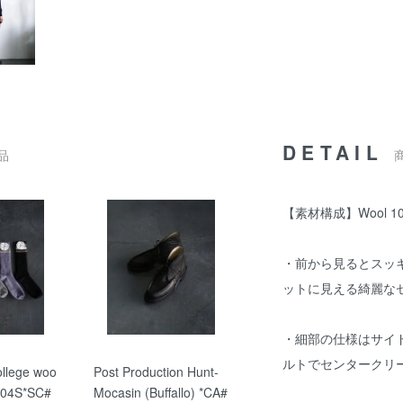
DETAIL
品
【素材構成】Wool 1
・前から見るとスッ
ットに見える綺麗な
・細部の仕様はサイ
ルトでセンタークリ
llege woo
Post Production Hunt-
A004S*SC#
Mocasin (Buffallo) *CA#