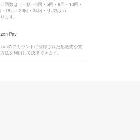
い回数は（一括・3回・5回・6回・10回・
回・18回・20回・24回・リボ払い）
なります。
zon Pay
azonのアカウントに登録された配送先や支
い方法を利用して決済できます。
イペイ決済
yPayのQRコードよりお支払いいただく方法
す。
注文商品の在庫を確保次第、決済依頼のメー
をお送りいたします。
ールをご確認のうえ、2日以内にお支払い手続
をお願いいたします。
注意事項】
日までにご入金の確認ができない場合は、次