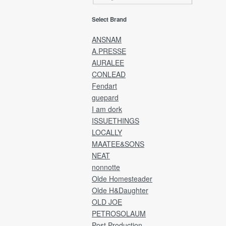
EMS(Overseas shipping)
Select Brand
EMS(国際スピード郵便)は、海外発送専用
送方法です。
ANSNAM
A.PRESSE
発送完了後、カード決済金額に送料を追加
AURALEE
金額にて、ご請求させていただきます。
CONLEAD
※送料は全商品発生し「宛先国・サイズ・重
Fendart
によって異なります。
guepard
Delivery will be by EMS and payment will b
I am dork
credit card.
ISSUETHINGS
LOCALLY
After the product has been shipped,
MAATEE&SONS
you will be charged the product price plus
NEAT
shipping costs.
nonnotte
Olde Homesteader
[Returns and refunds]
We cannot accept returns, exchanges, or
Olde H&Daughter
refunds after the product has been shipped
OLD JOE
PETROSOLAUM
→ Japan Post Website
Post Production