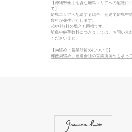
【沖縄県全土を含む離島エリアへの配送に
て】
離島エリアへ配送する場合、別途で離島中
数料が発生いたします。
※送料無料の場合も同様です。
離島中継手数料につきましては、お問い合
くださいませ。
【局留め・営業所留めについて】
郵便局留め、運送会社の営業所留めも承っ
ります。
ご希望の際は、配送住所でご指定いただく
注文時に備考覧へご入力をお願いいたしま
【時間指定不可エリアについて】
お届け先のエリアによっては、物流的・地
制約に基づき、
時間指定サービスがご利用いただけない場
ございます。
ご迷惑をおかけしますが、何卒ご理解賜り
ようお願い申し上げます。