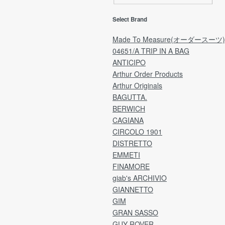
以内にご連絡をお願いいたします。
回
(ご予約品は「商品受取日」から7日以内にご連
ご
Select Brand
の配
絡をお願いいたします。)
ご
※弊社理由による発送遅れの場合は「商品受取
願
Made To Measure(オーダースーツ)
日」より7日間が期限となります。
04651/A TRIP IN A BAG
した
ANTICIPO
ア
[注意事項]
Arthur Order Products
量」
日時指定により、受取日を延長される場合は
Arthur Originals
ア
「ご注文日」より7日間が期限のため、
ラ
BAGUTTA.
指定日によっては、不良品の場合でも返品・交
用
e by
換が不可となっております。
BERWICH
ご理解のうえ、ご選択くださいますよう何卒お
CAGIANA
分割
願い申し上げます。
CIRCOLO 1901
ど
DISTRETTO
※なお、過度に返品・交換が多いお客様につきま
EMMETI
送
しては、
1
FINAMORE
こちらの判断で次回からのご注文をお断りさせ
れ
giab's ARCHIVIO
ていただくことがございます。
※
GIANNETTO
.
【確認事項】
GIM
【
弊社より返送先の住所をご連絡いたします。
GRAN SASSO
ア
メールをご確認のうえ、2日以内にご返送をお願
GUY ROVER