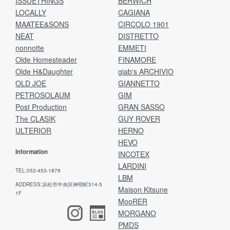
ISSUETHINGS
BERWICH
LOCALLY
CAGIANA
MAATEE&SONS
CIRCOLO 1901
NEAT
DISTRETTO
nonnotte
EMMETI
Olde Homesteader
FINAMORE
Olde H&Daughter
giab's ARCHIVIO
OLD JOE
GIANNETTO
PETROSOLAUM
GIM
Post Production
GRAN SASSO
The CLASIK
GUY ROVER
ULTERIOR
HERNO
HEVO
Information
INCOTEX
LARDINI
TEL:053-453-1879
LBM
ADDRESS:浜松市中央区神明町314-5
Maison Kitsune
1F
MooRER
MORGANO
PMDS