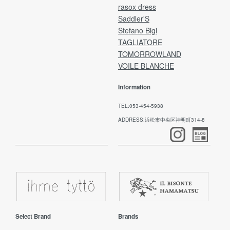
rasox dress
Saddler'S
Stefano Bigi
TAGLIATORE
TOMORROWLAND
VOILE BLANCHE
Information
TEL:053-454-5938
ADDRESS:浜松市中央区神明町314-8
Select Brand
Brands