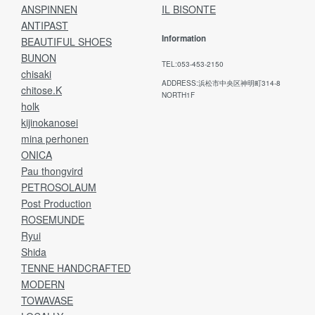
ANSPINNEN
IL BISONTE
ANTIPAST
Information
BEAUTIFUL SHOES
BUNON
TEL:053-453-2150
chisaki
ADDRESS:浜松市中央区神明町314-8
chitose.K
NORTH1F
holk
kijinokanosei
mina perhonen
ONICA
Pau thongvird
PETROSOLAUM
Post Production
ROSEMUNDE
Ryui
Shida
TENNE HANDCRAFTED
MODERN
TOWAVASE