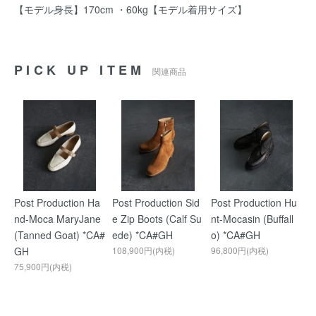
【モデル身長】170cm ・60kg【モデル着用サイズ】
PICK UP ITEM
関連商品
Post Production Ha
Post Production Sid
Post Production Hu
nd-Moca MaryJane
e Zip Boots (Calf Su
nt-Mocasin (Buffall
(Tanned Goat) *CA#
ede) *CA#GH
o) *CA#GH
GH
108,900円(内税)
96,800円(内税)
75,900円(内税)