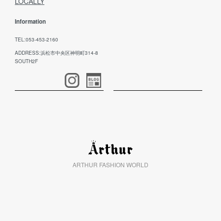
LOCALLY
Information
TEL:053-453-2160
ADDRESS:浜松市中央区神明町314-8
SOUTH2F
ARTHUR FASHION WORLD