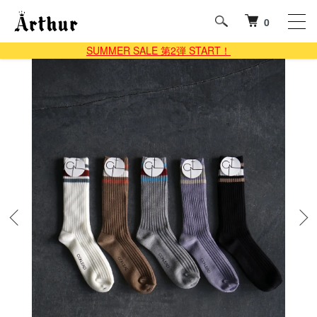
0
SUMMER SALE 第2弾 START！