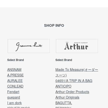
SHOP INFO
Select Brand
Select Brand
ANSNAM
Made To Measure(オーダー
A.PRESSE
スーツ)
AURALEE
04651/A TRIP IN A BAG
CONLEAD
ANTICIPO
Fendart
Arthur Order Products
guepard
Arthur Originals
I am dork
BAGUTTA.