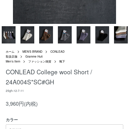
ホーム
MEN'S BRAND
CONLEAD
取扱店舗
Gramme Huit
Men's Item
ファッション雑貨
靴下
CONLEAD College wool Short /
24A004S*SC#GH
25gh-12-7-11
3,960円(内税)
カラー