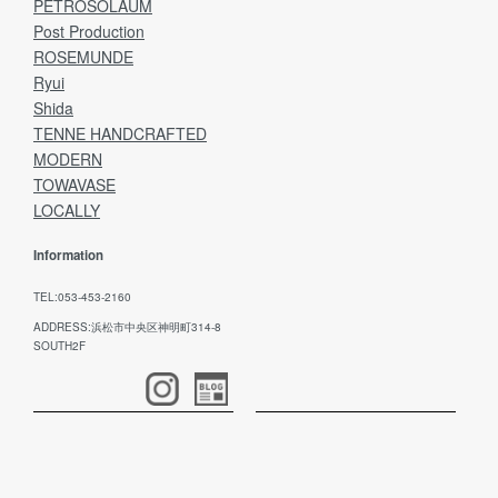
PETROSOLAUM
Post Production
ROSEMUNDE
Ryui
Shida
TENNE HANDCRAFTED
MODERN
TOWAVASE
LOCALLY
Information
TEL:053-453-2160
ADDRESS:浜松市中央区神明町314-8
SOUTH2F