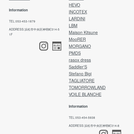
HEVO
Information
INCOTEX
LARDINI
TEL:053-453-1879
LBM
ADDRESS:浜松市中央区神明町314-5
Maison Kitsune
1F
MooRER
MORGANO
PMDS
rasox dress
Saddler'S
Stefano Bigi
TAGLIATORE
TOMORROWLAND
VOILE BLANCHE
Information
TEL:053-454-5938
ADDRESS:浜松市中央区神明町314-8