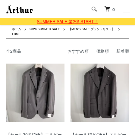
0
SUMMER SALE 第2弾 START！
ホーム
2026 SUMMER SALE
【MEN'S SALE ブランドリスト】
LBM
全2商品
おすすめ順
価格順
新着順
【セール30％OFF】エルビー
【セール30％OFF】エルビー