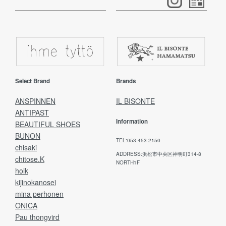
Select Brand
Brands
ANSPINNEN
IL BISONTE
ANTIPAST
Information
BEAUTIFUL SHOES
BUNON
TEL:053-453-2150
chisaki
ADDRESS:浜松市中央区神明町314-8
chitose.K
NORTH1F
holk
kijinokanosei
mina perhonen
ONICA
Pau thongvird