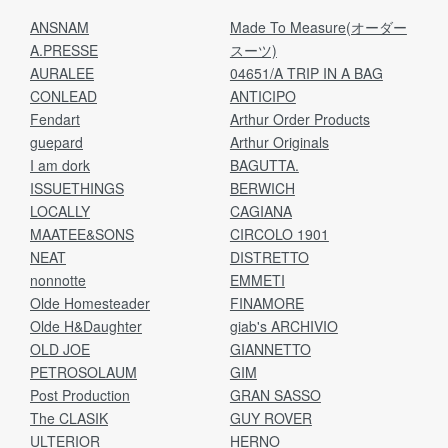
ANSNAM
Made To Measure(オーダー
A.PRESSE
スーツ)
AURALEE
04651/A TRIP IN A BAG
CONLEAD
ANTICIPO
Fendart
Arthur Order Products
guepard
Arthur Originals
I am dork
BAGUTTA.
ISSUETHINGS
BERWICH
LOCALLY
CAGIANA
MAATEE&SONS
CIRCOLO 1901
NEAT
DISTRETTO
nonnotte
EMMETI
Olde Homesteader
FINAMORE
Olde H&Daughter
giab's ARCHIVIO
OLD JOE
GIANNETTO
PETROSOLAUM
GIM
Post Production
GRAN SASSO
The CLASIK
GUY ROVER
ULTERIOR
HERNO