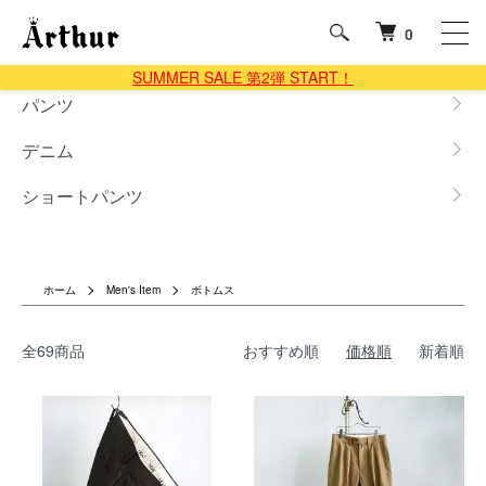
0
SUMMER SALE 第2弾 START！
グループ一覧
パンツ
デニム
ショートパンツ
ホーム
Men's Item
ボトムス
全69商品
おすすめ順
価格順
新着順