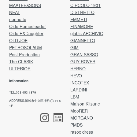
MAATEE&SONS
CIRCOLO 1901
NEAT
DISTRETTO
nonnotte
EMMETI
Olde Homesteader
FINAMORE
Olde H&Daughter
giab's ARCHIVIO
OLD JOE
GIANNETTO
PETROSOLAUM
GIM
Post Production
GRAN SASSO
The CLASIK
GUY ROVER
ULTERIOR
HERNO
HEVO
Information
INCOTEX
LARDINI
TEL:053-453-1879
LBM
ADDRESS:浜松市中央区神明町314-5
Maison Kitsune
1F
MooRER
MORGANO
PMDS
rasox dress