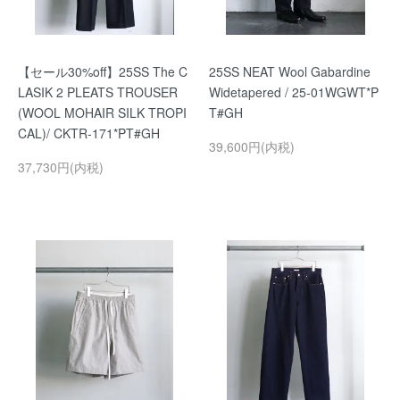
【セール30%off】25SS The C
25SS NEAT Wool Gabardine
LASIK 2 PLEATS TROUSER
Widetapered / 25-01WGWT*P
(WOOL MOHAIR SILK TROPI
T#GH
CAL)/ CKTR-171*PT#GH
39,600円(内税)
37,730円(内税)