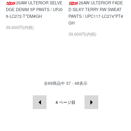
26AW ULTERIOR SELVE
26AW ULTERIOR FADE
DGE DENIM 5P PANTS / UPJ0
D SILKY TERRY RW SWEAT
9-LC272-T*DM#GH
PANTS / UPC117-LC274*PT#
GH
39,600円(内税)
39,600円(内税)
全
69
商品中
37 - 48
表示
4
ページ目