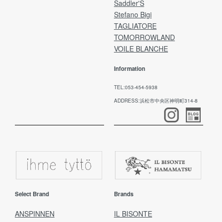
Saddler'S
Stefano Bigi
TAGLIATORE
TOMORROWLAND
VOILE BLANCHE
Information
TEL:053-454-5938
ADDRESS:浜松市中央区神明町314-8
Select Brand
Brands
ANSPINNEN
IL BISONTE