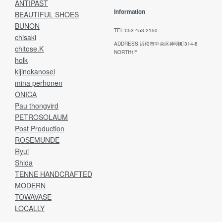
ANTIPAST
Information
BEAUTIFUL SHOES
BUNON
TEL:053-453-2150
chisaki
ADDRESS:浜松市中央区神明町314-8
chitose.K
NORTH1F
holk
kijinokanosei
mina perhonen
ONICA
Pau thongvird
PETROSOLAUM
Post Production
ROSEMUNDE
Ryui
Shida
TENNE HANDCRAFTED
MODERN
TOWAVASE
LOCALLY