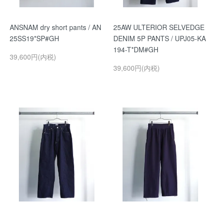
ANSNAM dry short pants / AN
25AW ULTERIOR SELVEDGE
25SS19*SP#GH
DENIM 5P PANTS / UPJ05-KA
194-T*DM#GH
39,600円(内税)
39,600円(内税)