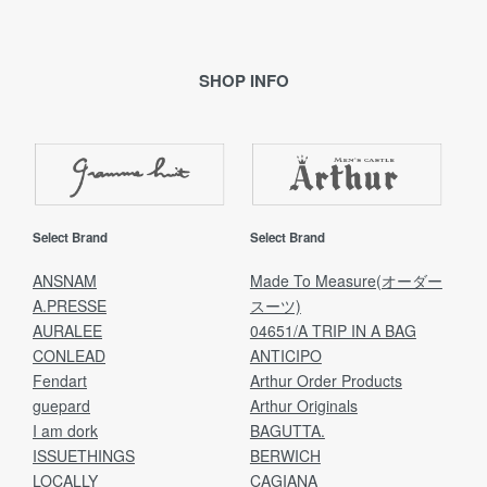
SHOP INFO
Select Brand
Select Brand
ANSNAM
Made To Measure(オーダー
A.PRESSE
スーツ)
AURALEE
04651/A TRIP IN A BAG
CONLEAD
ANTICIPO
Fendart
Arthur Order Products
guepard
Arthur Originals
I am dork
BAGUTTA.
ISSUETHINGS
BERWICH
LOCALLY
CAGIANA