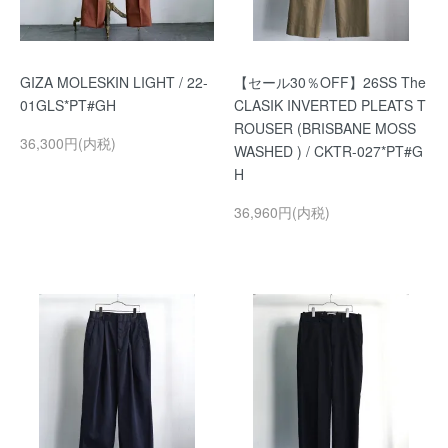
GIZA MOLESKIN LIGHT / 22-
【セール30％OFF】26SS The
01GLS*PT#GH
CLASIK INVERTED PLEATS T
ROUSER (BRISBANE MOSS
36,300円(内税)
WASHED ) / CKTR-027*PT#G
H
36,960円(内税)