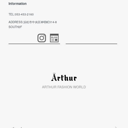
Information
TEL:053-453-2160
ADDRESS:浜松市中央区神明町314-8
SOUTH2F
ARTHUR FASHION WORLD