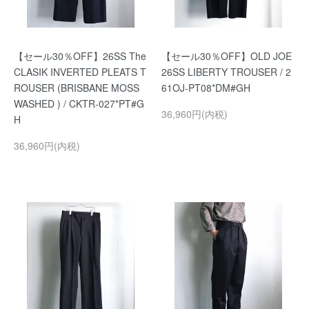
【セール30％OFF】26SS The
【セール30％OFF】OLD JOE
CLASIK INVERTED PLEATS T
26SS LIBERTY TROUSER / 2
ROUSER (BRISBANE MOSS
61OJ-PT08*DM#GH
WASHED ) / CKTR-027*PT#G
36,960円(内税)
H
36,960円(内税)