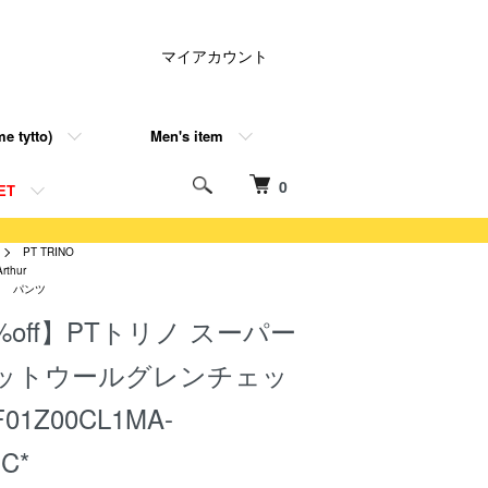
マイアカウント
e tytto)
Men's item
0
ET
PT TRINO
Arthur
パンツ
%off】PTトリノ スーパー
ットウールグレンチェッ
1Z00CL1MA-
C*