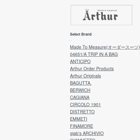
き
ます
返品期限
【
返品・交換をご希望の場合「ご注文日」から7日
期
以内にご連絡をお願いいたします。
回
(ご予約品は「商品受取日」から7日以内にご連
ご
Select Brand
の配
絡をお願いいたします。)
ご
※弊社理由による発送遅れの場合は「商品受取
願
Made To Measure(オーダースーツ)
日」より7日間が期限となります。
04651/A TRIP IN A BAG
した
ANTICIPO
ア
[注意事項]
Arthur Order Products
量」
日時指定により、受取日を延長される場合は
Arthur Originals
ア
「ご注文日」より7日間が期限のため、
ラ
BAGUTTA.
指定日によっては、不良品の場合でも返品・交
用
e by
換が不可となっております。
BERWICH
ご理解のうえ、ご選択くださいますよう何卒お
CAGIANA
分割
願い申し上げます。
CIRCOLO 1901
ど
DISTRETTO
※なお、過度に返品・交換が多いお客様につきま
EMMETI
送
しては、
1
FINAMORE
こちらの判断で次回からのご注文をお断りさせ
れ
giab's ARCHIVIO
ていただくことがございます。
※