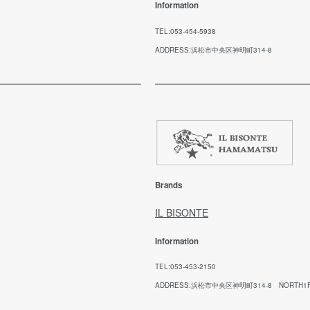
担となります。
Information
ご
不良品に該当する場合は、弊社で負担いたしま
ル
す。
TEL:053-454-5938
メ
ADDRESS:浜松市中央区神明町314-8
お
※
※
日
【
期
回
ご
Brands
ご
願
IL BISONTE
Information
代
TEL:053-453-2150
お
ADDRESS:浜松市中央区神明町314-8 NORTH1
方
(※