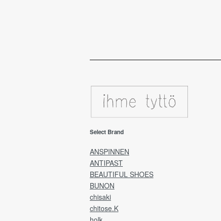
Select Brand
ANSPINNEN
ANTIPAST
BEAUTIFUL SHOES
BUNON
chisaki
chitose.K
holk