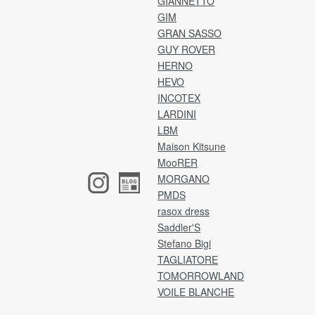
GIANNETTO
.
【確認事項】
GIM
【
弊社より返送先の住所をご連絡いたします。
GRAN SASSO
ア
メールをご確認のうえ、2日以内にご返送をお願
GUY ROVER
お
いいたします。
HERNO
入
※ご事情により期限以内に返送手続きが難しい場
HEVO
合は、ご連絡をお願いいたします。
・カ
INCOTEX
・支
発送は宅急便、またはゆうパックにてお願いい
LARDINI
・
たします。
LBM
P
(※レターパックはご利用いただけません。)
Maison Kitsune
商品タグ・その他付属品は、外さずそのままの
MooRER
[注
状態で梱包してください。
MORGANO
ア
香水や洗剤の匂い、着用感がみられた場合は、
け
PMDS
返品・交換はお受けいたしかねます。
ア
梱包に不備がある場合は、お受け取りできない
rasox dress
イ
ことがございます。
Saddler'S
(※
恐れ入りますが、予めご了承くださいませ。
Stefano Bigi
ネ
TAGLIATORE
ア
TOMORROWLAND
返品送料
VOILE BLANCHE
銀
お客様都合による返品・交換の場合、お客様負