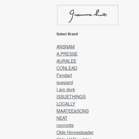
ご迷惑をおかけしますが、何卒ご理解賜り
ようお願い申し上げます。
EMS(Overseas shipping)
Select Brand
EMS(国際スピード郵便)は、海外発送専用
送方法です。
ANSNAM
A.PRESSE
発送完了後、カード決済金額に送料を追加
AURALEE
金額にて、ご請求させていただきます。
CONLEAD
※送料は全商品発生し「宛先国・サイズ・重
Fendart
によって異なります。
guepard
Delivery will be by EMS and payment will b
I am dork
credit card.
ISSUETHINGS
LOCALLY
After the product has been shipped,
MAATEE&SONS
you will be charged the product price plus
NEAT
shipping costs.
nonnotte
Olde Homesteader
[Returns and refunds]
We cannot accept returns, exchanges, or