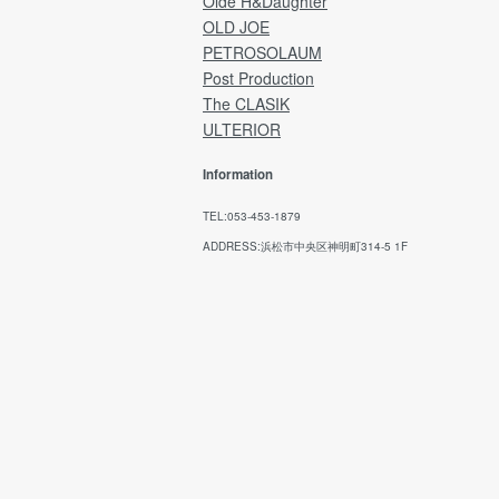
Olde H&Daughter
refunds after the product has been shipped
OLD JOE
PETROSOLAUM
→ Japan Post Website
Post Production
The CLASIK
ULTERIOR
Information
TEL:053-453-1879
ADDRESS:浜松市中央区神明町314-5 1F