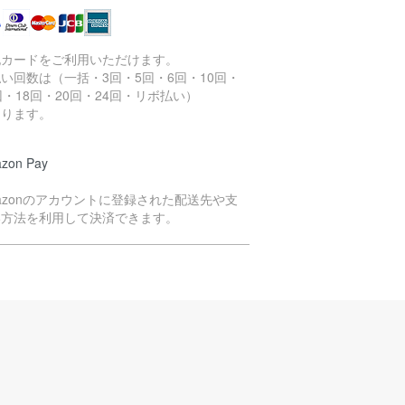
記カードをご利用いただけます。
い回数は（一括・3回・5回・6回・10回・
回・18回・20回・24回・リボ払い）
なります。
zon Pay
azonのアカウントに登録された配送先や支
い方法を利用して決済できます。
イペイ決済
yPayのQRコードよりお支払いいただく方法
す。
注文商品の在庫を確保次第、決済依頼のメー
をお送りいたします。
ールをご確認のうえ、2日以内にお支払い手続