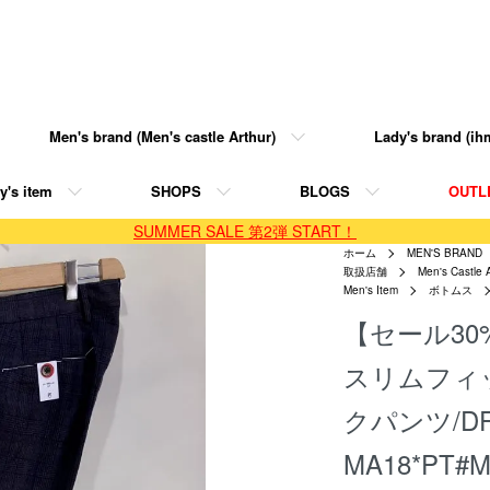
Men's brand (Men's castle Arthur)
Lady's brand (ihm
y's item
SHOPS
BLOGS
OUTL
SUMMER SALE 第2弾 START！
ホーム
MEN'S BRAND
取扱店舗
Men's Castle 
Men's Item
ボトムス
【セール30
スリムフィ
クパンツ/DF0
MA18*PT#M