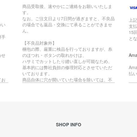
商品受取後、速やかにご連絡をお願いいたしま
す。
なお、ご注文日より7日間が過ぎますと、不良品
上
つい
の場合でも返品・交換にて承ることができませ
支払
ん。
15
継手
と
【不良品対象外】
梱包の際、厳重に検品を行っておりますが、糸
わせ
のほつれ・ボタンの取れかけは、
Ama
ハサミでカットしたり縫い直しが可能なため、
基本的には弊社負担の修理対応とさせていただ
Am
いております。
払
てお
商品自体に穴が開いていた場合を除いては、不
良品には該当いたしません。
ペ
か、
す。
不良品対象外となる商品の返品・交換をご希望
Pa
の場合、往復の送料はお客様負担となります。
で
(例：サイズが合わない・イメージと異なる等)
理的
※ご予約品とセール品の場合は、不良品以外の返
ご
品・交換は承ることができません。
SHOP INFO
ル
合が
恐れ入りますが、予めご了承ください。
メ