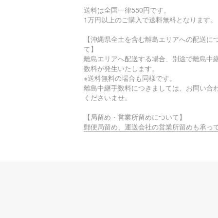
送料は全国一律550円です。
1万円以上のご購入で送料無料となります。
【沖縄県全土を含む離島エリアへの配送に
て】
離島エリアへ配送する場合、別途で離島中
数料が発生いたします。
※送料無料の場合も同様です。
離島中継手数料につきましては、お問い合
くださいませ。
【局留め・営業所留めについて】
郵便局留め、運送会社の営業所留めも承っ
ります。
ご希望の際は、配送住所でご指定いただく
注文時に備考覧へご入力をお願いいたしま
【時間指定不可エリアについて】
お届け先のエリアによっては、物流的・地
制約に基づき、
時間指定サービスがご利用いただけない場
ございます。