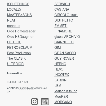
ISSUETHINGS
BERWICH
LOCALLY
CAGIANA
MAATEE&SONS
CIRCOLO 1901
NEAT
DISTRETTO
nonnotte
EMMETI
Olde Homesteader
FINAMORE
Olde H&Daughter
giab's ARCHIVIO
OLD JOE
GIANNETTO
PETROSOLAUM
GIM
Post Production
GRAN SASSO
The CLASIK
GUY ROVER
ULTERIOR
HERNO
HEVO
Information
INCOTEX
LARDINI
TEL:053-453-1879
LBM
ADDRESS:浜松市中央区神明町314-5
Maison Kitsune
1F
MooRER
MORGANO