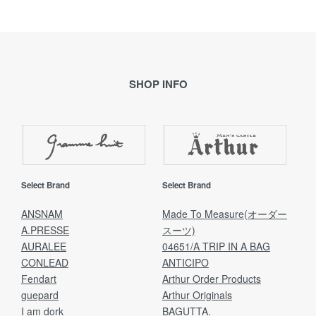
SHOP INFO
Select Brand
Select Brand
ANSNAM
Made To Measure(オーダー
A.PRESSE
スーツ)
AURALEE
04651/A TRIP IN A BAG
CONLEAD
ANTICIPO
Fendart
Arthur Order Products
guepard
Arthur Originals
I am dork
BAGUTTA.