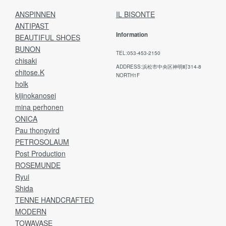
ANSPINNEN
IL BISONTE
ANTIPAST
Information
BEAUTIFUL SHOES
BUNON
TEL:053-453-2150
chisaki
ADDRESS:浜松市中央区神明町314-8
chitose.K
NORTH1F
holk
kijinokanosei
mina perhonen
ONICA
Pau thongvird
PETROSOLAUM
Post Production
ROSEMUNDE
Ryui
Shida
TENNE HANDCRAFTED
MODERN
TOWAVASE