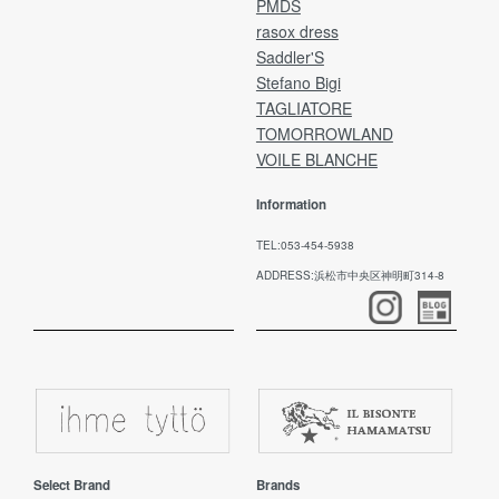
PMDS
rasox dress
Saddler'S
Stefano Bigi
TAGLIATORE
TOMORROWLAND
VOILE BLANCHE
Information
TEL:053-454-5938
ADDRESS:浜松市中央区神明町314-8
Select Brand
Brands