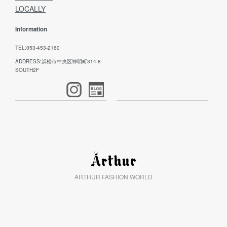
LOCALLY
Information
TEL:053-453-2160
ADDRESS:浜松市中央区神明町314-8
SOUTH2F
ARTHUR FASHION WORLD