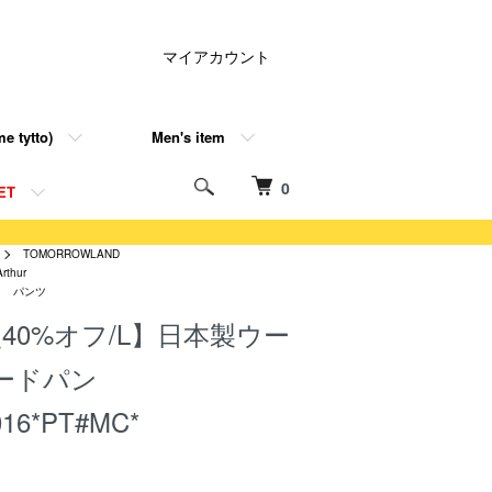
マイアカウント
e tytto)
Men's item
0
ET
TOMORROWLAND
Arthur
パンツ
40%オフ/L】日本製ウー
ードパン
016*PT#MC*