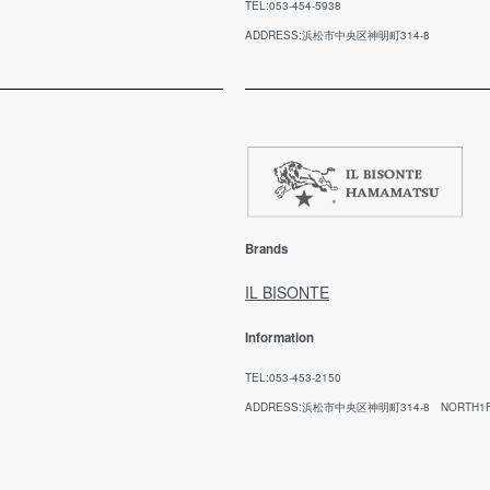
ル
す。
TEL:053-454-5938
メ
ADDRESS:浜松市中央区神明町314-8
お
※
※
日
【
期
回
ご
Brands
ご
願
IL BISONTE
Information
代
TEL:053-453-2150
お
ADDRESS:浜松市中央区神明町314-8 NORTH1
方
(※
ませ