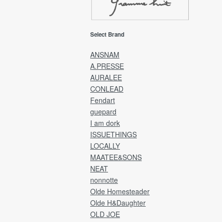
EMS(Overseas shipping)
Select Brand
EMS(国際スピード郵便)は、海外発送専用
送方法です。
ANSNAM
A.PRESSE
発送完了後、カード決済金額に送料を追加
AURALEE
金額にて、ご請求させていただきます。
CONLEAD
※送料は全商品発生し「宛先国・サイズ・重
Fendart
によって異なります。
guepard
Delivery will be by EMS and payment will b
I am dork
credit card.
ISSUETHINGS
LOCALLY
After the product has been shipped,
MAATEE&SONS
you will be charged the product price plus
NEAT
shipping costs.
nonnotte
Olde Homesteader
[Returns and refunds]
We cannot accept returns, exchanges, or
Olde H&Daughter
refunds after the product has been shipped
OLD JOE