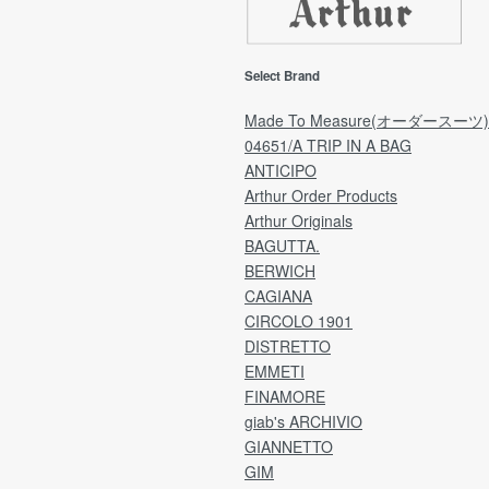
【
返品・交換をご希望の場合「ご注文日」から7日
期
以内にご連絡をお願いいたします。
回
(ご予約品は「商品受取日」から7日以内にご連
ご
Select Brand
の配
絡をお願いいたします。)
ご
※弊社理由による発送遅れの場合は「商品受取
願
Made To Measure(オーダースーツ)
日」より7日間が期限となります。
04651/A TRIP IN A BAG
した
ANTICIPO
ア
[注意事項]
Arthur Order Products
量」
日時指定により、受取日を延長される場合は
Arthur Originals
ア
「ご注文日」より7日間が期限のため、
ラ
BAGUTTA.
指定日によっては、不良品の場合でも返品・交
用
e by
換が不可となっております。
BERWICH
ご理解のうえ、ご選択くださいますよう何卒お
CAGIANA
分割
願い申し上げます。
CIRCOLO 1901
ど
DISTRETTO
※なお、過度に返品・交換が多いお客様につきま
EMMETI
送
しては、
1
FINAMORE
こちらの判断で次回からのご注文をお断りさせ
れ
giab's ARCHIVIO
ていただくことがございます。
※
GIANNETTO
.
【確認事項】
GIM
【
弊社より返送先の住所をご連絡いたします。