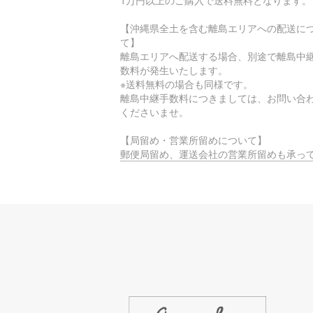
1万円以上のご購入で送料無料となります。
【沖縄県全土を含む離島エリアへの配送に
て】
離島エリアへ配送する場合、別途で離島中
数料が発生いたします。
※送料無料の場合も同様です。
離島中継手数料につきましては、お問い合
くださいませ。
【局留め・営業所留めについて】
郵便局留め、運送会社の営業所留めも承っ
ります。
ご希望の際は、配送住所でご指定いただく
注文時に備考覧へご入力をお願いいたしま
【時間指定不可エリアについて】
お届け先のエリアによっては、物流的・地
制約に基づき、
時間指定サービスがご利用いただけない場
ございます。
ご迷惑をおかけしますが、何卒ご理解賜り
ようお願い申し上げます。