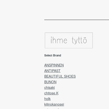
Select Brand
ANSPINNEN
ANTIPAST
BEAUTIFUL SHOES
BUNON
chisaki
chitose.K
holk
kijinokanosei