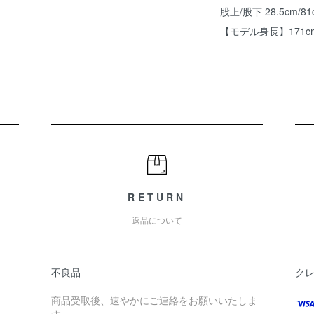
股上/股下 28.5cm/81
【モデル身長】171c
RETURN
返品について
不良品
ク
商品受取後、速やかにご連絡をお願いいたしま