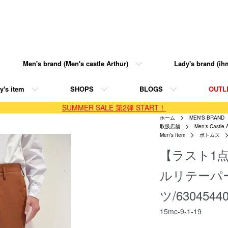
Men's brand (Men's castle Arthur)
Lady's brand (ihm
y's item
SHOPS
BLOGS
OUTL
SUMMER SALE 第2弾 START！
ホーム
MEN'S BRAND
取扱店舗
Men's Castle 
Men's Item
ボトムス
【ラスト1点
ルリテーパ
ツ/6304544
15mc-9-1-19