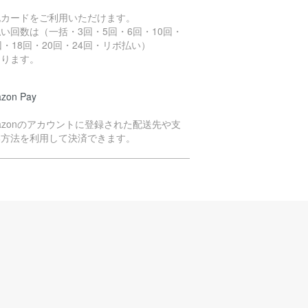
記カードをご利用いただけます。
い回数は（一括・3回・5回・6回・10回・
回・18回・20回・24回・リボ払い）
なります。
zon Pay
azonのアカウントに登録された配送先や支
い方法を利用して決済できます。
イペイ決済
yPayのQRコードよりお支払いいただく方法
す。
注文商品の在庫を確保次第、決済依頼のメー
をお送りいたします。
ールをご確認のうえ、2日以内にお支払い手続
をお願いいたします。