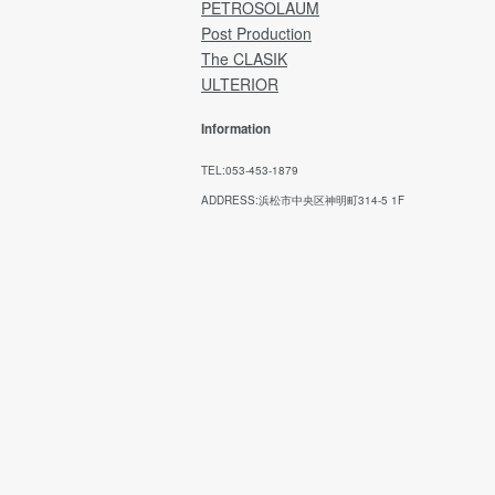
PETROSOLAUM
→ Japan Post Website
Post Production
The CLASIK
ULTERIOR
Information
TEL:053-453-1879
ADDRESS:浜松市中央区神明町314-5 1F