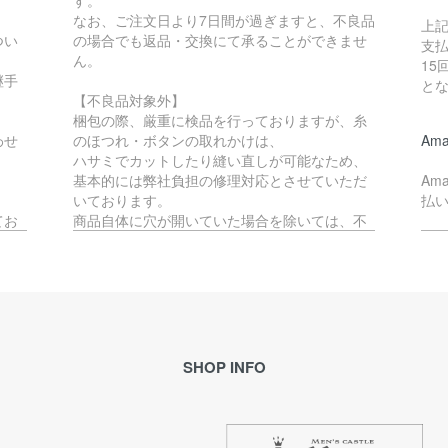
す。
なお、ご注文日より7日間が過ぎますと、不良品
上
つい
の場合でも返品・交換にて承ることができませ
支払
ん。
15
継手
と
【不良品対象外】
梱包の際、厳重に検品を行っておりますが、糸
わせ
のほつれ・ボタンの取れかけは、
Ama
ハサミでカットしたり縫い直しが可能なため、
基本的には弊社負担の修理対応とさせていただ
Am
いております。
払
てお
商品自体に穴が開いていた場合を除いては、不
良品には該当いたしません。
ペ
か、
す。
不良品対象外となる商品の返品・交換をご希望
Pa
の場合、往復の送料はお客様負担となります。
で
(例：サイズが合わない・イメージと異なる等)
理的
※ご予約品とセール品の場合は、不良品以外の返
ご
品・交換は承ることができません。
SHOP INFO
ル
合が
恐れ入りますが、予めご了承ください。
メ
き
ます
返品期限