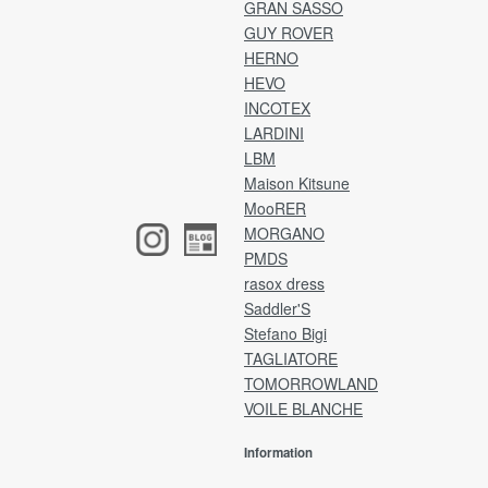
GRAN SASSO
ア
メールをご確認のうえ、2日以内にご返送をお願
GUY ROVER
お
いいたします。
HERNO
入
※ご事情により期限以内に返送手続きが難しい場
HEVO
合は、ご連絡をお願いいたします。
・カ
INCOTEX
・支
発送は宅急便、またはゆうパックにてお願いい
LARDINI
・
たします。
LBM
P
(※レターパックはご利用いただけません。)
Maison Kitsune
商品タグ・その他付属品は、外さずそのままの
MooRER
[注
状態で梱包してください。
MORGANO
ア
香水や洗剤の匂い、着用感がみられた場合は、
け
PMDS
返品・交換はお受けいたしかねます。
ア
梱包に不備がある場合は、お受け取りできない
rasox dress
イ
ことがございます。
Saddler'S
(※
恐れ入りますが、予めご了承くださいませ。
Stefano Bigi
ネ
TAGLIATORE
ア
TOMORROWLAND
返品送料
VOILE BLANCHE
銀
お客様都合による返品・交換の場合、お客様負
担となります。
Information
ご
不良品に該当する場合は、弊社で負担いたしま