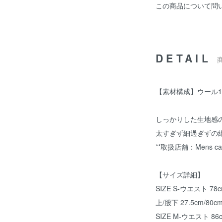
この商品について問
DETAIL
【素材構成】ウール1
しっかりした生地感
太すぎず細過ぎずの絶
**取扱店舗：Mens cast
【サイズ詳細】
SIZE S-ウエスト 78
上/股下 27.5cm/80c
SIZE M-ウエスト 86c