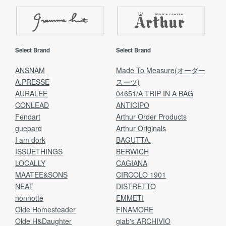
Select Brand
Select Brand
ANSNAM
Made To Measure(オーダー
A.PRESSE
スーツ)
AURALEE
04651/A TRIP IN A BAG
CONLEAD
ANTICIPO
Fendart
Arthur Order Products
guepard
Arthur Originals
I am dork
BAGUTTA.
ISSUETHINGS
BERWICH
LOCALLY
CAGIANA
MAATEE&SONS
CIRCOLO 1901
NEAT
DISTRETTO
nonnotte
EMMETI
Olde Homesteader
FINAMORE
Olde H&Daughter
giab's ARCHIVIO