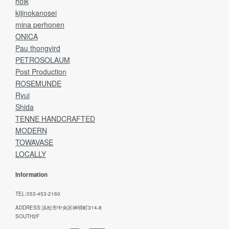
holk
kijinokanosei
mina perhonen
ONICA
Pau thongvird
PETROSOLAUM
Post Production
ROSEMUNDE
Ryui
Shida
TENNE HANDCRAFTED
MODERN
TOWAVASE
LOCALLY
Information
TEL:053-453-2160
ADDRESS:浜松市中央区神明町314-8
SOUTH2F