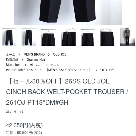
ホーム
MEN'S BRAND
OLD JOE
取扱店舗
Gramme Huit
Men's Item
ボトムス
デニム
2026 SUMMER SALE
【MEN'S SALE ブランドリスト】
OLD JOE
【セール30％OFF】26SS OLD JOE
CINCH BACK WELT-POCKET TROUSER /
261OJ-PT13*DM#GH
26gh-6-1-16
42,350円(内税)
定価：60,500円(内税)