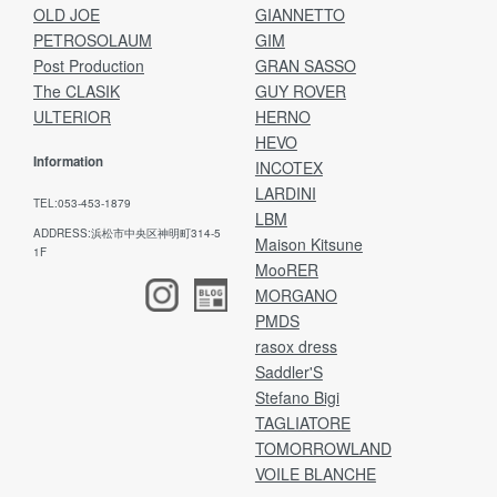
OLD JOE
GIANNETTO
PETROSOLAUM
GIM
Post Production
GRAN SASSO
The CLASIK
GUY ROVER
ULTERIOR
HERNO
HEVO
Information
INCOTEX
LARDINI
TEL:053-453-1879
LBM
ADDRESS:浜松市中央区神明町314-5
Maison Kitsune
1F
MooRER
MORGANO
PMDS
rasox dress
Saddler'S
Stefano Bigi
TAGLIATORE
TOMORROWLAND
VOILE BLANCHE