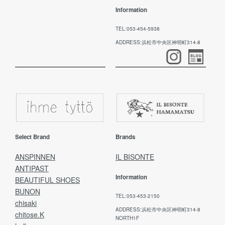
Information
TEL:053-454-5938
ADDRESS:浜松市中央区神明町314-8
Select Brand
Brands
ANSPINNEN
IL BISONTE
ANTIPAST
Information
BEAUTIFUL SHOES
BUNON
TEL:053-453-2150
chisaki
ADDRESS:浜松市中央区神明町314-8
chitose.K
NORTH1F