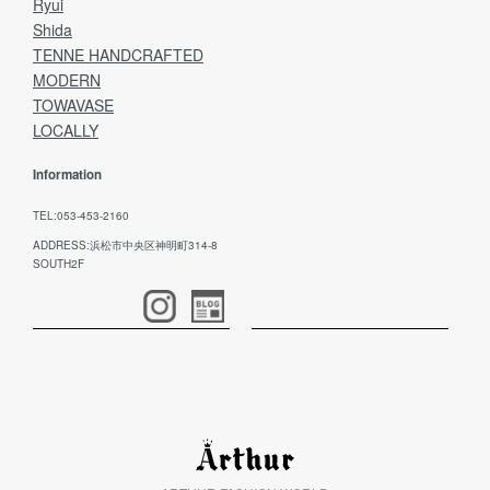
Ryui
Shida
TENNE HANDCRAFTED
MODERN
TOWAVASE
LOCALLY
Information
TEL:053-453-2160
ADDRESS:浜松市中央区神明町314-8
SOUTH2F