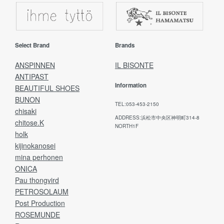
Select Brand
Brands
ANSPINNEN
IL BISONTE
ANTIPAST
Information
BEAUTIFUL SHOES
BUNON
TEL:053-453-2150
chisaki
ADDRESS:浜松市中央区神明町314-8
chitose.K
NORTH1F
holk
kijinokanosei
mina perhonen
ONICA
Pau thongvird
PETROSOLAUM
Post Production
ROSEMUNDE