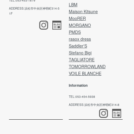
TEL:053-453-1879
LBM
ADDRESS:浜松市中央区神明町314-5
Maison Kitsune
1F
MooRER
MORGANO
PMDS
rasox dress
Saddler'S
Stefano Bigi
TAGLIATORE
TOMORROWLAND
VOILE BLANCHE
Information
TEL:053-454-5938
ADDRESS:浜松市中央区神明町314-8