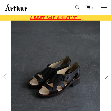
0
SUMMER SALE 第2弾 START！