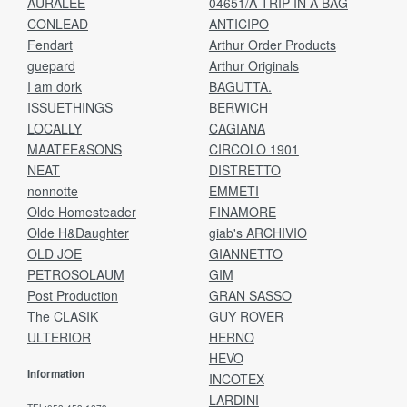
AURALEE
04651/A TRIP IN A BAG
CONLEAD
ANTICIPO
Fendart
Arthur Order Products
guepard
Arthur Originals
I am dork
BAGUTTA.
ISSUETHINGS
BERWICH
LOCALLY
CAGIANA
MAATEE&SONS
CIRCOLO 1901
NEAT
DISTRETTO
nonnotte
EMMETI
Olde Homesteader
FINAMORE
Olde H&Daughter
giab's ARCHIVIO
OLD JOE
GIANNETTO
PETROSOLAUM
GIM
Post Production
GRAN SASSO
The CLASIK
GUY ROVER
ULTERIOR
HERNO
HEVO
Information
INCOTEX
LARDINI