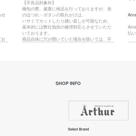
【不良品対象外】
梱包の際、厳重に検品を行っておりますが、糸
わせ
のほつれ・ボタンの取れかけは、
Ama
ハサミでカットしたり縫い直しが可能なため、
基本的には弊社負担の修理対応とさせていただ
Am
いております。
払
てお
商品自体に穴が開いていた場合を除いては、不
良品には該当いたしません。
ペ
か、
す。
不良品対象外となる商品の返品・交換をご希望
Pa
の場合、往復の送料はお客様負担となります。
で
(例：サイズが合わない・イメージと異なる等)
理的
※ご予約品とセール品の場合は、不良品以外の返
ご
品・交換は承ることができません。
SHOP INFO
ル
合が
恐れ入りますが、予めご了承ください。
メ
き
ます
返品期限
【
返品・交換をご希望の場合「ご注文日」から7日
期
以内にご連絡をお願いいたします。
回
(ご予約品は「商品受取日」から7日以内にご連
ご
Select Brand
の配
絡をお願いいたします。)
ご