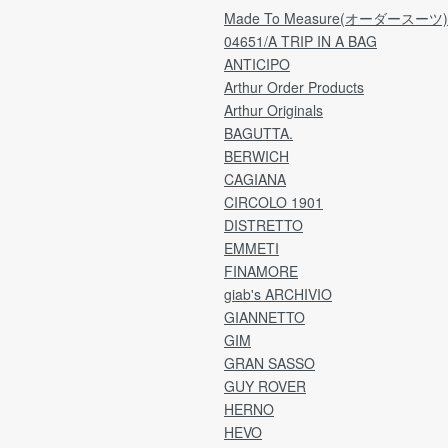
※弊社理由による発送遅れの場合は「商品受取
願
Made To Measure(オーダースーツ)
日」より7日間が期限となります。
04651/A TRIP IN A BAG
した
ANTICIPO
ア
[注意事項]
Arthur Order Products
量」
日時指定により、受取日を延長される場合は
Arthur Originals
ア
「ご注文日」より7日間が期限のため、
ラ
BAGUTTA.
指定日によっては、不良品の場合でも返品・交
用
e by
換が不可となっております。
BERWICH
ご理解のうえ、ご選択くださいますよう何卒お
CAGIANA
分割
願い申し上げます。
CIRCOLO 1901
ど
DISTRETTO
※なお、過度に返品・交換が多いお客様につきま
EMMETI
送
しては、
1
FINAMORE
こちらの判断で次回からのご注文をお断りさせ
れ
giab's ARCHIVIO
ていただくことがございます。
※
GIANNETTO
.
【確認事項】
GIM
【
弊社より返送先の住所をご連絡いたします。
GRAN SASSO
ア
メールをご確認のうえ、2日以内にご返送をお願
GUY ROVER
お
いいたします。
HERNO
入
※ご事情により期限以内に返送手続きが難しい場
HEVO
合は、ご連絡をお願いいたします。