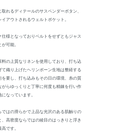
じ取れるディテールのサスペンダーボタン、
レイアウトされるウェルトポケット。
ク仕様となっておりベルトをせずともジャス
とが可能。
原料の上質なリネンを使用しており、打ち込
げて織り上げたヘリンボーン生地は整経する
術を要し、打ち込みもその日の環境、糸の質
ながらゆっくりと丁寧に何度も精錬を行い作
地になっています。
らではの滑らかで上品な光沢のある肌触りの
と、高密度ならではの綾目のはっきりと浮き
最高です。