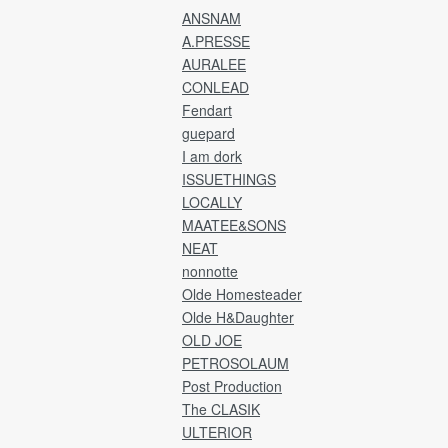
送方法です。
ANSNAM
A.PRESSE
発送完了後、カード決済金額に送料を追加
AURALEE
金額にて、ご請求させていただきます。
CONLEAD
※送料は全商品発生し「宛先国・サイズ・重
Fendart
によって異なります。
guepard
Delivery will be by EMS and payment will b
I am dork
credit card.
ISSUETHINGS
LOCALLY
After the product has been shipped,
MAATEE&SONS
you will be charged the product price plus
NEAT
shipping costs.
nonnotte
Olde Homesteader
[Returns and refunds]
We cannot accept returns, exchanges, or
Olde H&Daughter
refunds after the product has been shipped
OLD JOE
PETROSOLAUM
→ Japan Post Website
Post Production
The CLASIK
ULTERIOR