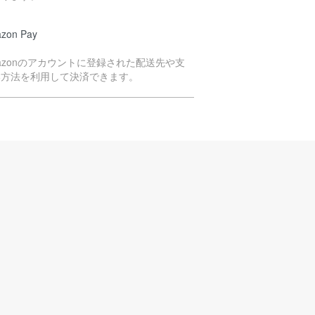
zon Pay
azonのアカウントに登録された配送先や支
い方法を利用して決済できます。
イペイ決済
yPayのQRコードよりお支払いいただく方法
す。
注文商品の在庫を確保次第、決済依頼のメー
をお送りいたします。
ールをご確認のうえ、2日以内にお支払い手続
をお願いいたします。
注意事項】
日までにご入金の確認ができない場合は、次
以降のご注文をお断りさせていただく場合が
ざいます。
理解のうえ、ご選択くださいますよう何卒お