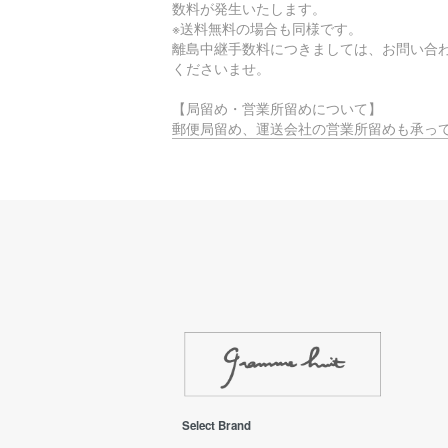
数料が発生いたします。
※送料無料の場合も同様です。
離島中継手数料につきましては、お問い合
くださいませ。
【局留め・営業所留めについて】
郵便局留め、運送会社の営業所留めも承っ
ります。
ご希望の際は、配送住所でご指定いただく
注文時に備考覧へご入力をお願いいたしま
【時間指定不可エリアについて】
お届け先のエリアによっては、物流的・地
制約に基づき、
時間指定サービスがご利用いただけない場
ございます。
ご迷惑をおかけしますが、何卒ご理解賜り
ようお願い申し上げます。
EMS(Overseas shipping)
Select Brand
EMS(国際スピード郵便)は、海外発送専用