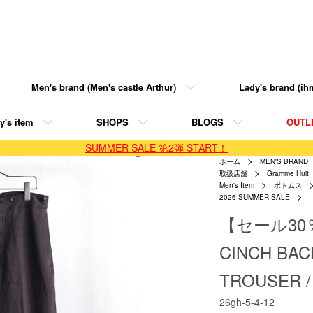
Men's brand (Men's castle Arthur)
Lady's brand (ihm
y's item
SHOPS
BLOGS
OUTL
SUMMER SALE 第2弾 START！
ホーム
MEN'S BRAND
取扱店舗
Gramme Huit
Men's Item
ボトムス
2026 SUMMER SALE
【セール30％
CINCH BAC
TROUSER /
26gh-5-4-12