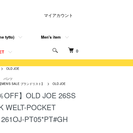
マイアカウント
e tytto)
Men's item
0
ET
OLD JOE
パンツ
【MEN'S SALE ブランドリスト】
OLD JOE
OFF】OLD JOE 26SS
K WELT-POCKET
 261OJ-PT05*PT#GH