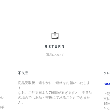
RETURN
返品について
不良品
ク
商品受取後、速やかにご連絡をお願いいたしま
す。
なお、ご注文日より7日間が過ぎますと、不良品
上
つい
の場合でも返品・交換にて承ることができませ
支払
ん。
15
継手
と