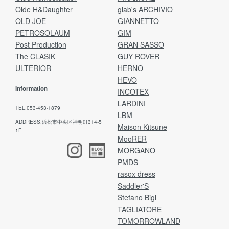
Olde H&Daughter
giab's ARCHIVIO
OLD JOE
GIANNETTO
PETROSOLAUM
GIM
Post Production
GRAN SASSO
The CLASIK
GUY ROVER
ULTERIOR
HERNO
HEVO
Information
INCOTEX
LARDINI
TEL:053-453-1879
LBM
ADDRESS:浜松市中央区神明町314-5
Maison Kitsune
1F
MooRER
MORGANO
PMDS
rasox dress
Saddler'S
Stefano Bigi
TAGLIATORE
TOMORROWLAND