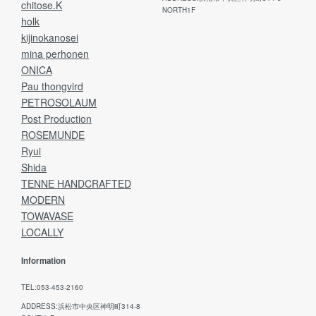
chitose.K
NORTH1F
holk
kijinokanosei
mina perhonen
ONICA
Pau thongvird
PETROSOLAUM
Post Production
ROSEMUNDE
Ryui
Shida
TENNE HANDCRAFTED
MODERN
TOWAVASE
LOCALLY
Information
TEL:053-453-2160
ADDRESS:浜松市中央区神明町314-8