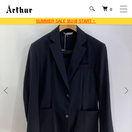
0
SUMMER SALE 第2弾 START！