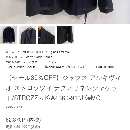
ホーム
MEN'S BRAND
giabs archivio
取扱店舗
Men's Castle Arthur
Men's Item
アウター
ジャケット
2026 SUMMER SALE
【MEN'S SALE ブランドリスト】
giabs archivio
【セール30％OFF】ジャブス アルキヴィ
オ ストロッツィ テクノリネンジャケッ
ト/STROZZI-JK-A4360-91*JK#MC
26mc-3-6-43
62,370円(内税)
定価：89,100円(内税)