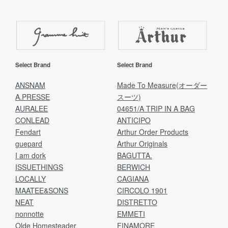
Select Brand
Select Brand
ANSNAM
Made To Measure(オーダー
A.PRESSE
スーツ)
AURALEE
04651/A TRIP IN A BAG
CONLEAD
ANTICIPO
Fendart
Arthur Order Products
guepard
Arthur Originals
I am dork
BAGUTTA.
ISSUETHINGS
BERWICH
LOCALLY
CAGIANA
MAATEE&SONS
CIRCOLO 1901
NEAT
DISTRETTO
nonnotte
EMMETI
Olde Homesteader
FINAMORE