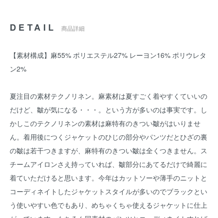
DETAIL
商品詳細
【素材構成】麻55% ポリエステル27% レーヨン16% ポリウレタ
ン2%
夏注目の素材テクノリネン。麻素材は夏すごく着やすくていいの
だけど、皺が気になる・・・。という方が多いのは事実です。し
かしこのテクノリネンの素材は麻特有のきつい皺がはいりませ
ん。着用後につくジャケットのひじの部分やパンツだとひざの裏
の皺は若干つきますが、麻特有のきつい皺は全くつきません。ス
チームアイロンさえ持っていれば、皺部分にあてるだけで綺麗に
着ていただけると思います。今年はカットソーや薄手のニットと
コーディネイトしたジャケットスタイルが多いのでブラックとい
う使いやすい色でもあり、めちゃくちゃ使えるジャケットに仕上