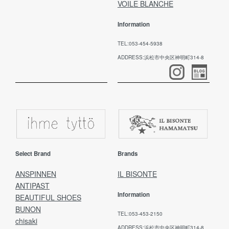
VOILE BLANCHE
Information
TEL:053-454-5938
ADDRESS:浜松市中央区神明町314-8
Select Brand
Brands
ANSPINNEN
IL BISONTE
ANTIPAST
Information
BEAUTIFUL SHOES
BUNON
TEL:053-453-2150
chisaki
ADDRESS:浜松市中央区神明町314-8