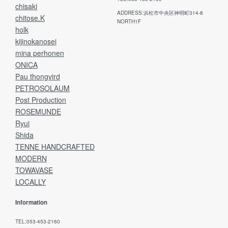
chisaki
ADDRESS:浜松市中央区神明町314-8
chitose.K
NORTH1F
holk
kijinokanosei
mina perhonen
ONICA
Pau thongvird
PETROSOLAUM
Post Production
ROSEMUNDE
Ryui
Shida
TENNE HANDCRAFTED
MODERN
TOWAVASE
LOCALLY
Information
TEL:053-453-2160