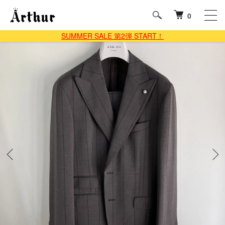
0
SUMMER SALE 第2弾 START！