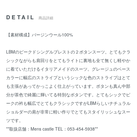
DETAIL
商品詳細
【素材構成】バージンウール100%
LBMのピークドシングルブレストの２ボタンスーツ。とてもクラ
シックながらも肩回りをとてもライトに裏地も全て無くし軽やか
に着ていただけるイタリアメイドのスーツ。グレージュのベース
カラーに幅広のストライプというシックな色のストライプはとて
も主張があってかっこよく仕上がっています。ボタンも真ん中部
分が茶色で綺麗に輝いてる特別なボタンです。とてもシックでピ
ークの衿も幅広でとてもクラシックですがLBMらしいナチュラル
ショルダーの肩が非常に軽い作りでとてもスタイリッシュなスー
ツです。
**取扱店舗：Mens castle TEL：053-454-5938**