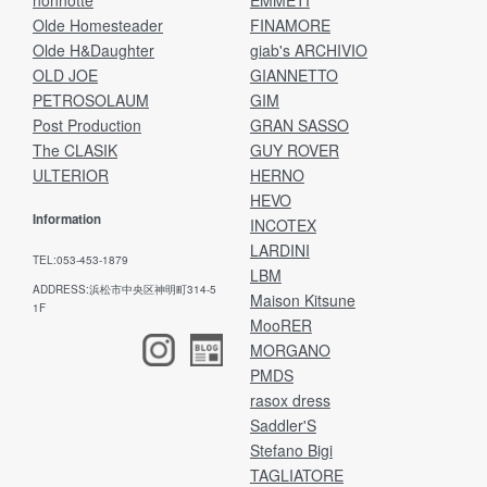
nonnotte
EMMETI
Olde Homesteader
FINAMORE
Olde H&Daughter
giab's ARCHIVIO
OLD JOE
GIANNETTO
PETROSOLAUM
GIM
Post Production
GRAN SASSO
The CLASIK
GUY ROVER
ULTERIOR
HERNO
HEVO
Information
INCOTEX
LARDINI
TEL:053-453-1879
LBM
ADDRESS:浜松市中央区神明町314-5
Maison Kitsune
1F
MooRER
MORGANO
PMDS
rasox dress
Saddler'S
Stefano Bigi
TAGLIATORE