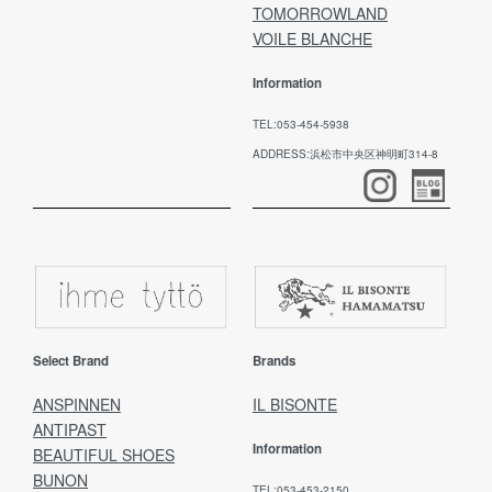
TOMORROWLAND
VOILE BLANCHE
Information
TEL:053-454-5938
ADDRESS:浜松市中央区神明町314-8
Select Brand
Brands
ANSPINNEN
IL BISONTE
ANTIPAST
Information
BEAUTIFUL SHOES
BUNON
TEL:053-453-2150