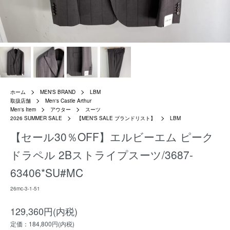
ホーム
MEN'S BRAND
LBM
取扱店舗
Men's Castle Arthur
Men's Item
アウター
スーツ
2026 SUMMER SALE
【MEN'S SALE ブランドリスト】
LBM
【セール30％OFF】エルビーエム ピーク
ドラペル 2Bストライプスーツ/3687-
63406*SU#MC
26mc-3-1-51
129,360円(内税)
定価：184,800円(内税)