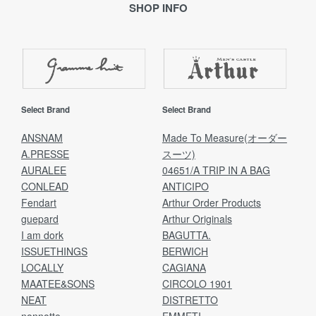
SHOP INFO
Select Brand
Select Brand
ANSNAM
Made To Measure(オーダー
A.PRESSE
スーツ)
AURALEE
04651/A TRIP IN A BAG
CONLEAD
ANTICIPO
Fendart
Arthur Order Products
guepard
Arthur Originals
I am dork
BAGUTTA.
ISSUETHINGS
BERWICH
LOCALLY
CAGIANA
MAATEE&SONS
CIRCOLO 1901
NEAT
DISTRETTO