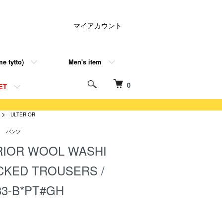
マイアカウント
e tytto)
Men's item
0
ET
ULTERIOR
パンツ
RIOR WOOL WASHI
CKED TROUSERS /
33-B*PT#GH