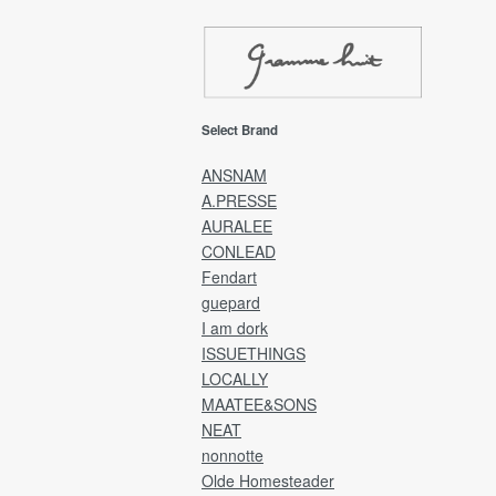
ご迷惑をおかけしますが、何卒ご理解賜り
ようお願い申し上げます。
EMS(Overseas shipping)
Select Brand
EMS(国際スピード郵便)は、海外発送専用
送方法です。
ANSNAM
A.PRESSE
発送完了後、カード決済金額に送料を追加
AURALEE
金額にて、ご請求させていただきます。
CONLEAD
※送料は全商品発生し「宛先国・サイズ・重
Fendart
によって異なります。
guepard
Delivery will be by EMS and payment will b
I am dork
credit card.
ISSUETHINGS
LOCALLY
After the product has been shipped,
MAATEE&SONS
you will be charged the product price plus
NEAT
shipping costs.
nonnotte
Olde Homesteader
[Returns and refunds]