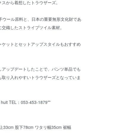
クスから着想したトラウザーズ。
の細番⼿ウール原料と、⽇本の重要無形⽂化財であ
に交織したストライプツイル素材。
ャケットとセットアップスタイルもおすすめ
しアップデートしたことで、パンツ単品でも
も取り⼊れやすいトラウザーズとなっていま
it TEL：053-453-1879**
上33cm 股下78cm ワタリ幅35cm 裾幅