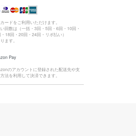
記カードをご利用いただけます。
い回数は（一括・3回・5回・6回・10回・
回・18回・20回・24回・リボ払い）
なります。
zon Pay
azonのアカウントに登録された配送先や支
い方法を利用して決済できます。
イペイ決済
yPayのQRコードよりお支払いいただく方法
す。
注文商品の在庫を確保次第、決済依頼のメー
をお送りいたします。
ールをご確認のうえ、2日以内にお支払い手続