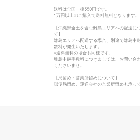
送料は全国一律550円です。
1万円以上のご購入で送料無料となります。
【沖縄県全土を含む離島エリアへの配送に
て】
離島エリアへ配送する場合、別途で離島中
数料が発生いたします。
※送料無料の場合も同様です。
離島中継手数料につきましては、お問い合
くださいませ。
【局留め・営業所留めについて】
郵便局留め、運送会社の営業所留めも承っ
ります。
ご希望の際は、配送住所でご指定いただく
注文時に備考覧へご入力をお願いいたしま
【時間指定不可エリアについて】
お届け先のエリアによっては、物流的・地
制約に基づき、
時間指定サービスがご利用いただけない場
ございます。