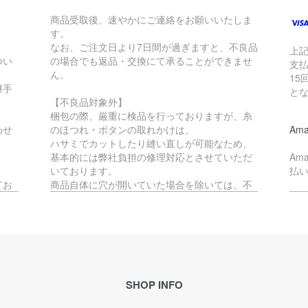
商品受取後、速やかにご連絡をお願いいたしま
す。
なお、ご注文日より7日間が過ぎますと、不良品
上
つい
の場合でも返品・交換にて承ることができませ
支払
ん。
15
継手
と
【不良品対象外】
梱包の際、厳重に検品を行っておりますが、糸
わせ
のほつれ・ボタンの取れかけは、
Ama
ハサミでカットしたり縫い直しが可能なため、
基本的には弊社負担の修理対応とさせていただ
Am
いております。
払
てお
商品自体に穴が開いていた場合を除いては、不
良品には該当いたしません。
ペ
か、
す。
不良品対象外となる商品の返品・交換をご希望
Pa
の場合、往復の送料はお客様負担となります。
で
(例：サイズが合わない・イメージと異なる等)
理的
※ご予約品とセール品の場合は、不良品以外の返
ご
品・交換は承ることができません。
SHOP INFO
ル
合が
恐れ入りますが、予めご了承ください。
メ