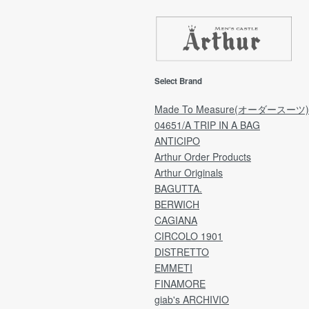
き
ます
返品期限
【
返品・交換をご希望の場合「ご注文日」から7日
期
以内にご連絡をお願いいたします。
回
(ご予約品は「商品受取日」から7日以内にご連
ご
Select Brand
の配
絡をお願いいたします。)
ご
※弊社理由による発送遅れの場合は「商品受取
願
Made To Measure(オーダースーツ)
日」より7日間が期限となります。
04651/A TRIP IN A BAG
した
ANTICIPO
ア
[注意事項]
Arthur Order Products
量」
日時指定により、受取日を延長される場合は
Arthur Originals
ア
「ご注文日」より7日間が期限のため、
ラ
BAGUTTA.
指定日によっては、不良品の場合でも返品・交
用
e by
換が不可となっております。
BERWICH
ご理解のうえ、ご選択くださいますよう何卒お
CAGIANA
分割
願い申し上げます。
CIRCOLO 1901
ど
DISTRETTO
※なお、過度に返品・交換が多いお客様につきま
EMMETI
送
しては、
1
FINAMORE
こちらの判断で次回からのご注文をお断りさせ
れ
giab's ARCHIVIO
ていただくことがございます。