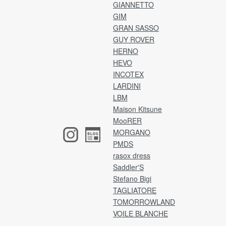
※
GIANNETTO
.
【確認事項】
GIM
【
弊社より返送先の住所をご連絡いたします。
GRAN SASSO
ア
メールをご確認のうえ、2日以内にご返送をお願
GUY ROVER
お
いいたします。
HERNO
入
※ご事情により期限以内に返送手続きが難しい場
HEVO
合は、ご連絡をお願いいたします。
・カ
INCOTEX
・支
発送は宅急便、またはゆうパックにてお願いい
LARDINI
・
たします。
LBM
P
(※レターパックはご利用いただけません。)
Maison Kitsune
商品タグ・その他付属品は、外さずそのままの
MooRER
[注
状態で梱包してください。
MORGANO
ア
香水や洗剤の匂い、着用感がみられた場合は、
け
PMDS
返品・交換はお受けいたしかねます。
ア
梱包に不備がある場合は、お受け取りできない
rasox dress
イ
ことがございます。
Saddler'S
(※
恐れ入りますが、予めご了承くださいませ。
Stefano Bigi
ネ
TAGLIATORE
ア
TOMORROWLAND
返品送料
VOILE BLANCHE
銀
お客様都合による返品・交換の場合、お客様負