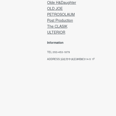
We cannot accept returns, exchanges, or
Olde H&Daughter
refunds after the product has been shipped
OLD JOE
PETROSOLAUM
→ Japan Post Website
Post Production
The CLASIK
ULTERIOR
Information
TEL:053-453-1879
ADDRESS:浜松市中央区神明町314-5 1F