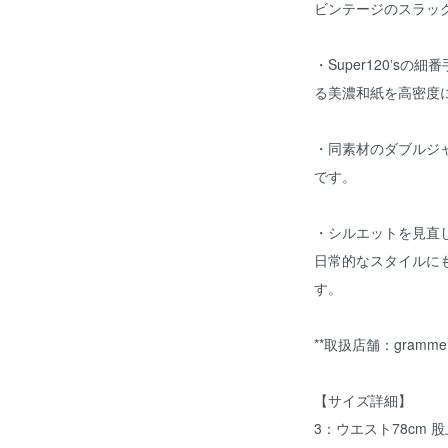
ビンテージのスラッ
・Super120ʼs
る美濃和紙を⾼密度
・同素材のダブルジ
です。
・シルエットを⾒直
⽇常的なスタイルに
す。
**取扱店舗：gramme hu
【サイズ詳細】
3：ウエスト78cm 股