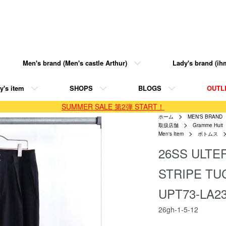
Men's brand (Men's castle Arthur)
Lady's brand (ihm
y's item
SHOPS
BLOGS
OUTL
SUMMER SALE 第2弾 START！
ホーム
MEN'S BRAND
取扱店舗
Gramme Huit
Men's Item
ボトムス
26SS ULTE
STRIPE TU
UPT73-LA2
26gh-1-5-12