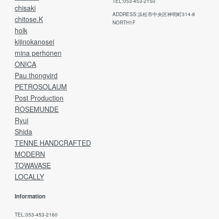
TEL:053-453-2150
chisaki
ADDRESS:浜松市中央区神明町314-8
chitose.K
NORTH1F
holk
kijinokanosei
mina perhonen
ONICA
Pau thongvird
PETROSOLAUM
Post Production
ROSEMUNDE
Ryui
Shida
TENNE HANDCRAFTED
MODERN
TOWAVASE
LOCALLY
Information
TEL:053-453-2160