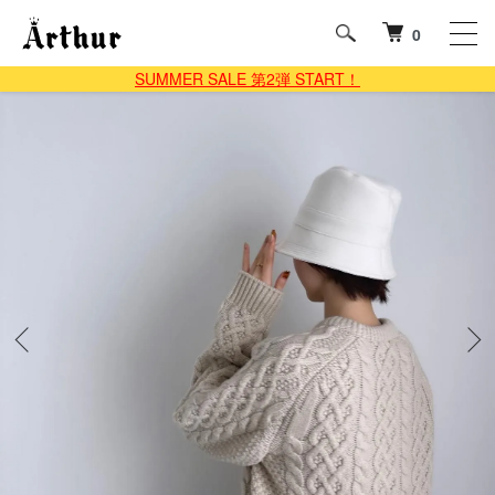
0
SUMMER SALE 第2弾 START！