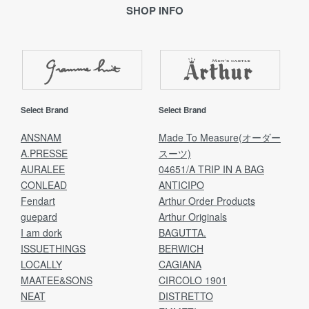
SHOP INFO
Select Brand
Select Brand
ANSNAM
Made To Measure(オーダー
A.PRESSE
スーツ)
AURALEE
04651/A TRIP IN A BAG
CONLEAD
ANTICIPO
Fendart
Arthur Order Products
guepard
Arthur Originals
I am dork
BAGUTTA.
ISSUETHINGS
BERWICH
LOCALLY
CAGIANA
MAATEE&SONS
CIRCOLO 1901
NEAT
DISTRETTO