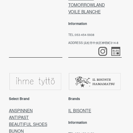
TOMORROWLAND
VOILE BLANCHE
Information
TEL:053-454-5938
ADDRESS:浜松市中央区神明町314-8
Select Brand
Brands
ANSPINNEN
IL BISONTE
ANTIPAST
Information
BEAUTIFUL SHOES
BUNON