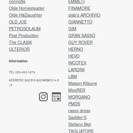
nonnotte
EMMETI
Olde Homesteader
FINAMORE
Olde H&Daughter
giab's ARCHIVIO
OLD JOE
GIANNETTO
PETROSOLAUM
GIM
Post Production
GRAN SASSO
The CLASIK
GUY ROVER
ULTERIOR
HERNO
HEVO
Information
INCOTEX
LARDINI
TEL:053-453-1879
LBM
ADDRESS:浜松市中央区神明町314-5
Maison Kitsune
1F
MooRER
MORGANO
PMDS
rasox dress
Saddler'S
Stefano Bigi
TAGLIATORE