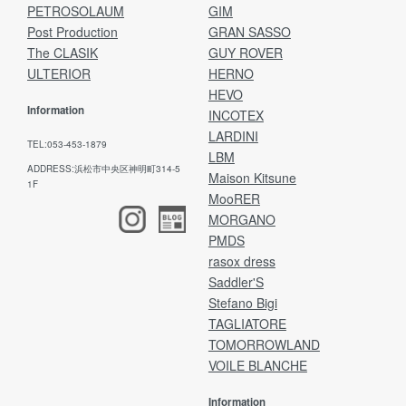
PETROSOLAUM
GIM
Post Production
GRAN SASSO
The CLASIK
GUY ROVER
ULTERIOR
HERNO
HEVO
Information
INCOTEX
LARDINI
TEL:053-453-1879
LBM
ADDRESS:浜松市中央区神明町314-5
Maison Kitsune
1F
MooRER
MORGANO
PMDS
rasox dress
Saddler'S
Stefano Bigi
TAGLIATORE
TOMORROWLAND
VOILE BLANCHE
Information