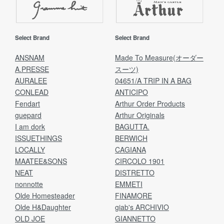
Select Brand
Select Brand
ANSNAM
Made To Measure(オーダー
A.PRESSE
スーツ)
AURALEE
04651/A TRIP IN A BAG
CONLEAD
ANTICIPO
Fendart
Arthur Order Products
guepard
Arthur Originals
I am dork
BAGUTTA.
ISSUETHINGS
BERWICH
LOCALLY
CAGIANA
MAATEE&SONS
CIRCOLO 1901
NEAT
DISTRETTO
nonnotte
EMMETI
Olde Homesteader
FINAMORE
Olde H&Daughter
giab's ARCHIVIO
OLD JOE
GIANNETTO