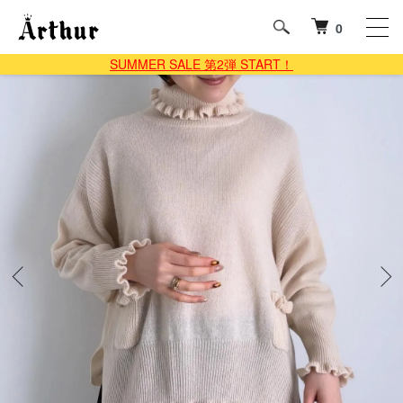
0
SUMMER SALE 第2弾 START！