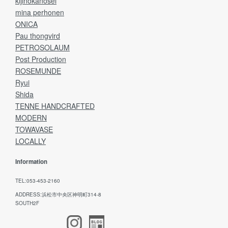
kijinokanosei
mina perhonen
ONICA
Pau thongvird
PETROSOLAUM
Post Production
ROSEMUNDE
Ryui
Shida
TENNE HANDCRAFTED
MODERN
TOWAVASE
LOCALLY
Information
TEL:053-453-2160
ADDRESS:浜松市中央区神明町314-8
SOUTH2F