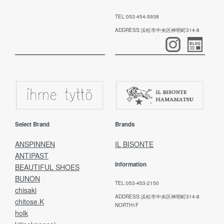
TEL:053-454-5938
ADDRESS:浜松市中央区神明町314-8
Select Brand
Brands
ANSPINNEN
IL BISONTE
ANTIPAST
Information
BEAUTIFUL SHOES
BUNON
TEL:053-453-2150
chisaki
ADDRESS:浜松市中央区神明町314-8
chitose.K
NORTH1F
holk