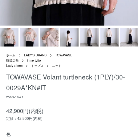
ホーム
LADY'S BRAND
TOWAVASE
取扱店舗
ihme tytto
Lady's Item
トップス
ニット
TOWAVASE Volant turtleneck (1PLY)/30-
0029A*KN#IT
25it-9-16-21
42,900円(内税)
定価：42,900円(内税)
色