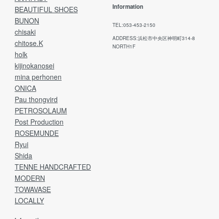
Information
BEAUTIFUL SHOES
BUNON
TEL:053-453-2150
chisaki
ADDRESS:浜松市中央区神明町314-8
chitose.K
NORTH1F
holk
kijinokanosei
mina perhonen
ONICA
Pau thongvird
PETROSOLAUM
Post Production
ROSEMUNDE
Ryui
Shida
TENNE HANDCRAFTED
MODERN
TOWAVASE
LOCALLY