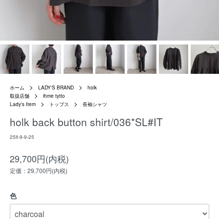
ホーム
LADY'S BRAND
holk
取扱店舗
ihme tytto
Lady's Item
トップス
長袖シャツ
holk back button shirt/036*SL#IT
25it-9-9-25
29,700円(内税)
定価：29,700円(内税)
色