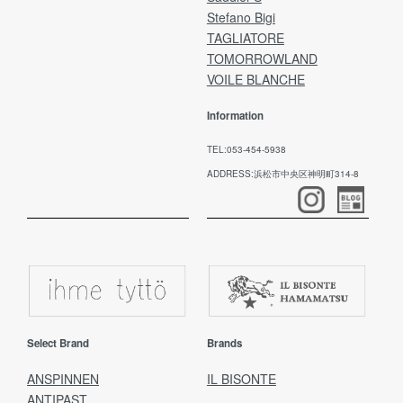
Stefano Bigi
TAGLIATORE
TOMORROWLAND
VOILE BLANCHE
Information
TEL:053-454-5938
ADDRESS:浜松市中央区神明町314-8
Select Brand
Brands
ANSPINNEN
IL BISONTE
ANTIPAST