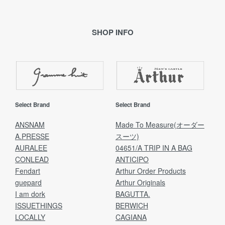
SHOP INFO
Select Brand
Select Brand
ANSNAM
Made To Measure(オーダー
A.PRESSE
スーツ)
AURALEE
04651/A TRIP IN A BAG
CONLEAD
ANTICIPO
Fendart
Arthur Order Products
guepard
Arthur Originals
I am dork
BAGUTTA.
ISSUETHINGS
BERWICH
LOCALLY
CAGIANA