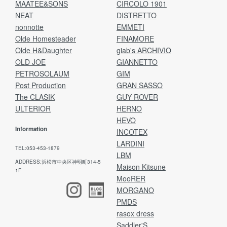
MAATEE&SONS
CIRCOLO 1901
NEAT
DISTRETTO
nonnotte
EMMETI
Olde Homesteader
FINAMORE
Olde H&Daughter
giab's ARCHIVIO
OLD JOE
GIANNETTO
PETROSOLAUM
GIM
Post Production
GRAN SASSO
The CLASIK
GUY ROVER
ULTERIOR
HERNO
HEVO
Information
INCOTEX
LARDINI
TEL:053-453-1879
LBM
ADDRESS:浜松市中央区神明町314-5
Maison Kitsune
1F
MooRER
MORGANO
PMDS
rasox dress
Saddler'S