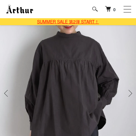
0
SUMMER SALE 第2弾 START！