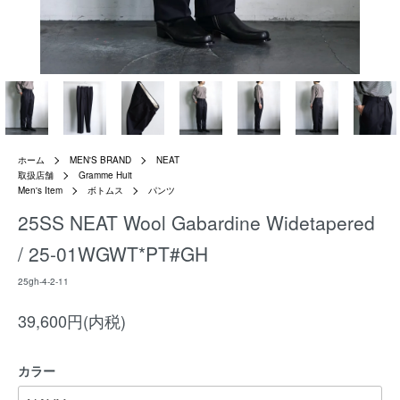
ホーム
MEN'S BRAND
NEAT
取扱店舗
Gramme Huit
Men's Item
ボトムス
パンツ
25SS NEAT Wool Gabardine Widetapered
/ 25-01WGWT*PT#GH
25gh-4-2-11
39,600円(内税)
カラー