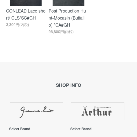
CONLEAD Lace sho
Post Production Hu
rt/ CLS*SC#GH
nt-Mocasin (Buffall
3,300円(内税)
o) *CA#GH
96,800円(内税)
SHOP INFO
Select Brand
Select Brand