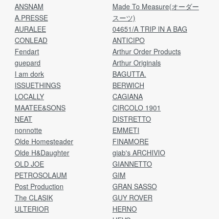
ANSNAM
Made To Measure(オーダー
A.PRESSE
スーツ)
AURALEE
04651/A TRIP IN A BAG
CONLEAD
ANTICIPO
Fendart
Arthur Order Products
guepard
Arthur Originals
I am dork
BAGUTTA.
ISSUETHINGS
BERWICH
LOCALLY
CAGIANA
MAATEE&SONS
CIRCOLO 1901
NEAT
DISTRETTO
nonnotte
EMMETI
Olde Homesteader
FINAMORE
Olde H&Daughter
giab's ARCHIVIO
OLD JOE
GIANNETTO
PETROSOLAUM
GIM
Post Production
GRAN SASSO
The CLASIK
GUY ROVER
ULTERIOR
HERNO