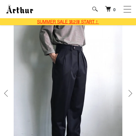
0
SUMMER SALE 第2弾 START！