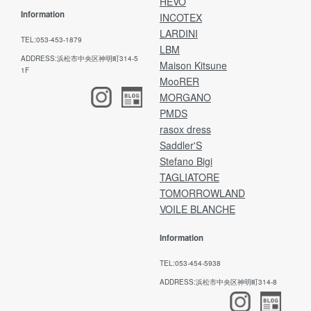
HEVO
Information
INCOTEX
LARDINI
TEL:053-453-1879
LBM
ADDRESS:浜松市中央区神明町314-5
Maison Kitsune
1F
MooRER
MORGANO
PMDS
rasox dress
Saddler'S
Stefano Bigi
TAGLIATORE
TOMORROWLAND
VOILE BLANCHE
Information
TEL:053-454-5938
ADDRESS:浜松市中央区神明町314-8