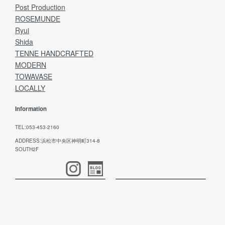
Post Production
ROSEMUNDE
Ryui
Shida
TENNE HANDCRAFTED
MODERN
TOWAVASE
LOCALLY
Information
TEL:053-453-2160
ADDRESS:浜松市中央区神明町314-8
SOUTH2F