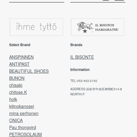
Select Brand
Brands
ANSPINNEN
IL BISONTE
ANTIPAST
Information
BEAUTIFUL SHOES
BUNON
TEL:053-453-2150
chisaki
ADDRESS:浜松市中央区神明町314-8
chitose.K
NORTH1F
holk
kijinokanosei
mina perhonen
ONICA
Pau thongvird
PETROSOLAUM