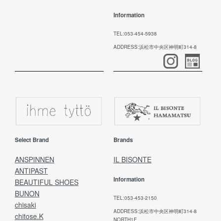
Information
TEL:053-454-5938
ADDRESS:浜松市中央区神明町314-8
Select Brand
Brands
ANSPINNEN
IL BISONTE
ANTIPAST
Information
BEAUTIFUL SHOES
BUNON
TEL:053-453-2150
chisaki
ADDRESS:浜松市中央区神明町314-8
chitose.K
NORTH1F