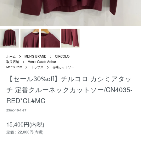
ホーム
MEN'S BRAND
CIRCOLO
取扱店舗
Men's Castle Arthur
Men's Item
トップス
長袖カットソー
【セール30%off】チルコロ カシミアタッ
チ 定番クルーネックカットソー/CN4035-
RED*CL#MC
23mc-10-1-27
15,400円(内税)
定価：22,000円(内税)