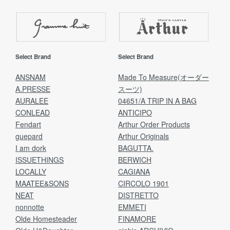
Select Brand
Select Brand
ANSNAM
Made To Measure(オーダー
A.PRESSE
スーツ)
AURALEE
04651/A TRIP IN A BAG
CONLEAD
ANTICIPO
Fendart
Arthur Order Products
guepard
Arthur Originals
I am dork
BAGUTTA.
ISSUETHINGS
BERWICH
LOCALLY
CAGIANA
MAATEE&SONS
CIRCOLO 1901
NEAT
DISTRETTO
nonnotte
EMMETI
Olde Homesteader
FINAMORE