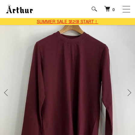
0
SUMMER SALE 第2弾 START！