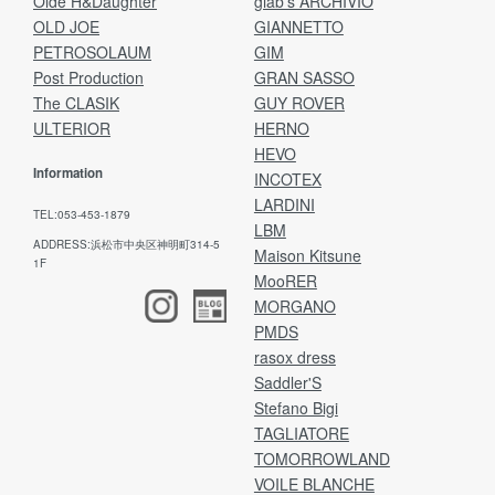
Olde H&Daughter
giab's ARCHIVIO
OLD JOE
GIANNETTO
PETROSOLAUM
GIM
Post Production
GRAN SASSO
The CLASIK
GUY ROVER
ULTERIOR
HERNO
HEVO
Information
INCOTEX
LARDINI
TEL:053-453-1879
LBM
ADDRESS:浜松市中央区神明町314-5
Maison Kitsune
1F
MooRER
MORGANO
PMDS
rasox dress
Saddler'S
Stefano Bigi
TAGLIATORE
TOMORROWLAND
VOILE BLANCHE