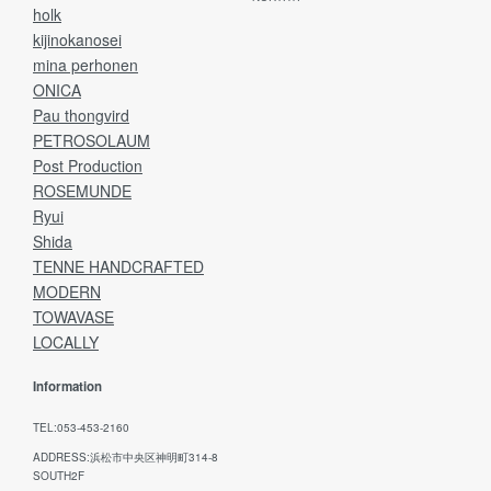
holk
kijinokanosei
mina perhonen
ONICA
Pau thongvird
PETROSOLAUM
Post Production
ROSEMUNDE
Ryui
Shida
TENNE HANDCRAFTED
MODERN
TOWAVASE
LOCALLY
Information
TEL:053-453-2160
ADDRESS:浜松市中央区神明町314-8
SOUTH2F