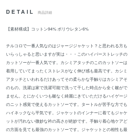
DETAIL
商品詳細
【素材構成】コットン94% ポリウレタン6%
チルコロで一番人気なのはジャージジャケット？と思われる方も
いらっしゃると思いますが実は・・・このハイパーストレッチの
カットソーが一番人気です。カシミアタッチのこのカットソーは
着用していてまったくストレスがなく伸び感も最高です。カシミ
アタッチといわれるだけあってその柔らかな手触りはカシミアそ
のもの。洗濯は家で洗濯可能で洗って干した時点から全く皴がで
ません。とにかくいつも皴なく綺麗にきていただけるハイゲージ
のニット感覚で使えるカットソーです。タートルが苦手な方でも
ハイネックなら平気です。ジャケットのインナーに着てもジャケ
ットが汚れない微妙な衿の高さが絶妙です。手触り着心地ケアど
の方面を見ても最強のカットソーです。ジャケットとの相性も最