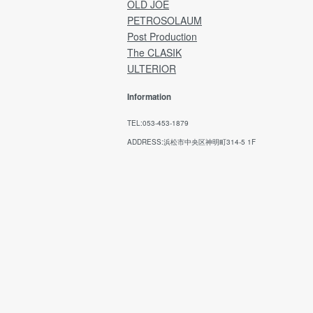
refunds after the product has been shipped
OLD JOE
PETROSOLAUM
→ Japan Post Website
Post Production
The CLASIK
ULTERIOR
Information
TEL:053-453-1879
ADDRESS:浜松市中央区神明町314-5 1F