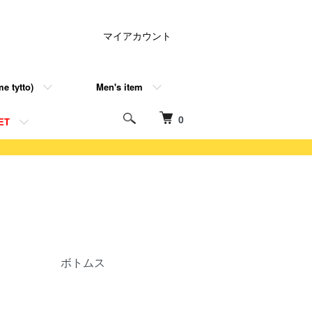
マイアカウント
e tytto)
Men's item
0
ET
ボトムス