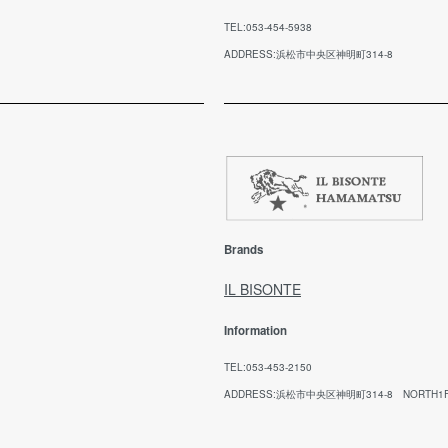
ご
不良品に該当する場合は、弊社で負担いたしま
ル
す。
TEL:053-454-5938
メ
ADDRESS:浜松市中央区神明町314-8
お
※
※
日
【
期
回
ご
Brands
ご
願
IL BISONTE
Information
代
TEL:053-453-2150
お
ADDRESS:浜松市中央区神明町314-8 NORTH1
方
(※
ませ