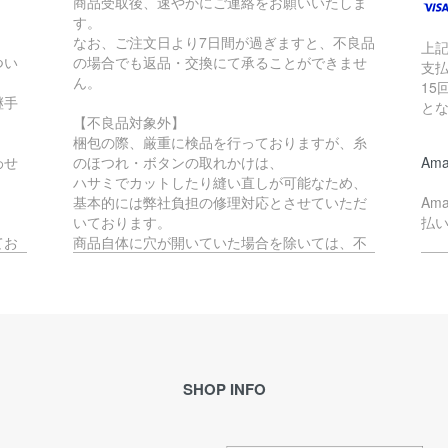
商品受取後、速やかにご連絡をお願いいたしま
す。
なお、ご注文日より7日間が過ぎますと、不良品
上
つい
の場合でも返品・交換にて承ることができませ
支払
ん。
15
継手
と
【不良品対象外】
梱包の際、厳重に検品を行っておりますが、糸
わせ
のほつれ・ボタンの取れかけは、
Ama
ハサミでカットしたり縫い直しが可能なため、
基本的には弊社負担の修理対応とさせていただ
Am
いております。
払
てお
商品自体に穴が開いていた場合を除いては、不
良品には該当いたしません。
ペ
か、
す。
不良品対象外となる商品の返品・交換をご希望
Pa
の場合、往復の送料はお客様負担となります。
で
(例：サイズが合わない・イメージと異なる等)
理的
※ご予約品とセール品の場合は、不良品以外の返
ご
品・交換は承ることができません。
SHOP INFO
ル
合が
恐れ入りますが、予めご了承ください。
メ
き
ます