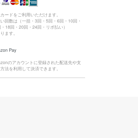
記カードをご利用いただけます。
い回数は（一括・3回・5回・6回・10回・
回・18回・20回・24回・リボ払い）
なります。
zon Pay
azonのアカウントに登録された配送先や支
い方法を利用して決済できます。
イペイ決済
yPayのQRコードよりお支払いいただく方法
す。
注文商品の在庫を確保次第、決済依頼のメー
をお送りいたします。
ールをご確認のうえ、2日以内にお支払い手続
をお願いいたします。