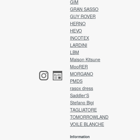
.
【確認事項】
GIM
【
弊社より返送先の住所をご連絡いたします。
GRAN SASSO
ア
メールをご確認のうえ、2日以内にご返送をお願
GUY ROVER
お
いいたします。
HERNO
入
※ご事情により期限以内に返送手続きが難しい場
HEVO
合は、ご連絡をお願いいたします。
・カ
INCOTEX
・支
発送は宅急便、またはゆうパックにてお願いい
LARDINI
・
たします。
LBM
P
(※レターパックはご利用いただけません。)
Maison Kitsune
商品タグ・その他付属品は、外さずそのままの
MooRER
[注
状態で梱包してください。
MORGANO
ア
香水や洗剤の匂い、着用感がみられた場合は、
け
PMDS
返品・交換はお受けいたしかねます。
ア
梱包に不備がある場合は、お受け取りできない
rasox dress
イ
ことがございます。
Saddler'S
(※
恐れ入りますが、予めご了承くださいませ。
Stefano Bigi
ネ
TAGLIATORE
ア
TOMORROWLAND
返品送料
VOILE BLANCHE
銀
お客様都合による返品・交換の場合、お客様負
担となります。
Information