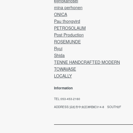
kijinokanosei
mina perhonen
ONICA
Pau thongvird
PETROSOLAUM
Post Production
ROSEMUNDE
Ryui
Shida
TENNE HANDCRAFTED MODERN
TOWAVASE
LOCALLY
Information
TEL:053-453-2160
ADDRESS:浜松市中央区神明町314-8 SOUTH2F