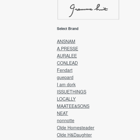
ようお願い申し上げます。
EMS(Overseas shipping)
Select Brand
EMS(国際スピード郵便)は、海外発送専用
送方法です。
ANSNAM
A.PRESSE
発送完了後、カード決済金額に送料を追加
AURALEE
金額にて、ご請求させていただきます。
CONLEAD
※送料は全商品発生し「宛先国・サイズ・重
Fendart
によって異なります。
guepard
Delivery will be by EMS and payment will b
I am dork
credit card.
ISSUETHINGS
LOCALLY
After the product has been shipped,
MAATEE&SONS
you will be charged the product price plus
NEAT
shipping costs.
nonnotte
Olde Homesteader
[Returns and refunds]
We cannot accept returns, exchanges, or
Olde H&Daughter