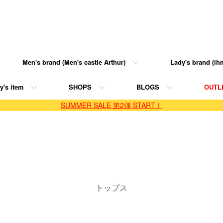
Men's brand (Men's castle Arthur)
Lady's brand (ihm
y's item
SHOPS
BLOGS
OUTL
SUMMER SALE 第2弾 START！
トップス