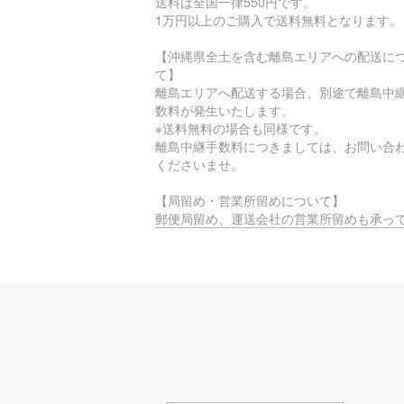
送料は全国一律550円です。
1万円以上のご購入で送料無料となります。
【沖縄県全土を含む離島エリアへの配送に
て】
離島エリアへ配送する場合、別途で離島中
数料が発生いたします。
※送料無料の場合も同様です。
離島中継手数料につきましては、お問い合
くださいませ。
【局留め・営業所留めについて】
郵便局留め、運送会社の営業所留めも承っ
ります。
ご希望の際は、配送住所でご指定いただく
注文時に備考覧へご入力をお願いいたしま
【時間指定不可エリアについて】
お届け先のエリアによっては、物流的・地
制約に基づき、
時間指定サービスがご利用いただけない場
ございます。
ご迷惑をおかけしますが、何卒ご理解賜り