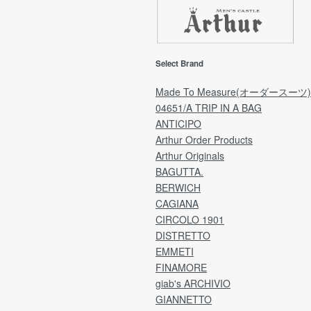
返品期限
【
返品・交換をご希望の場合「ご注文日」から7日
期
以内にご連絡をお願いいたします。
回
(ご予約品は「商品受取日」から7日以内にご連
ご
Select Brand
の配
絡をお願いいたします。)
ご
※弊社理由による発送遅れの場合は「商品受取
願
Made To Measure(オーダースーツ)
日」より7日間が期限となります。
04651/A TRIP IN A BAG
した
ANTICIPO
ア
[注意事項]
Arthur Order Products
量」
日時指定により、受取日を延長される場合は
Arthur Originals
ア
「ご注文日」より7日間が期限のため、
ラ
BAGUTTA.
指定日によっては、不良品の場合でも返品・交
用
e by
換が不可となっております。
BERWICH
ご理解のうえ、ご選択くださいますよう何卒お
CAGIANA
分割
願い申し上げます。
CIRCOLO 1901
ど
DISTRETTO
※なお、過度に返品・交換が多いお客様につきま
EMMETI
送
しては、
1
FINAMORE
こちらの判断で次回からのご注文をお断りさせ
れ
giab's ARCHIVIO
ていただくことがございます。
※
GIANNETTO