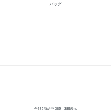
バッグ
全
385
商品中
385 - 385
表示