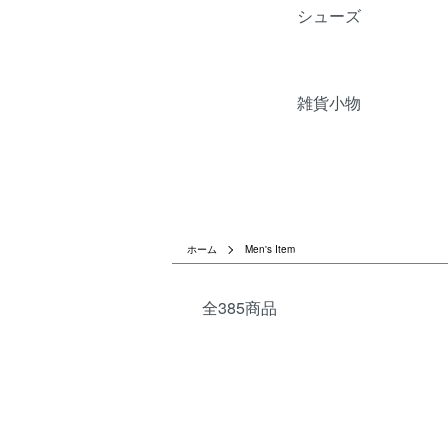
シューズ
雑貨小物
ホーム
Men's Item
全385商品