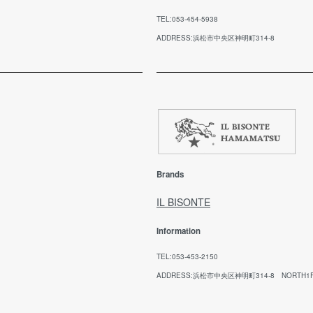
ご
不良品に該当する場合は、弊社で負担いたしま
ル
す。
TEL:053-454-5938
メ
ADDRESS:浜松市中央区神明町314-8
お
※
※
日
【
期
回
ご
Brands
ご
願
IL BISONTE
Information
代
TEL:053-453-2150
お
ADDRESS:浜松市中央区神明町314-8 NORTH1
方
(※
ませ