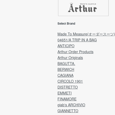
返品期限
【
返品・交換をご希望の場合「ご注文日」から7日
期
以内にご連絡をお願いいたします。
回
(ご予約品は「商品受取日」から7日以内にご連
ご
Select Brand
の配
絡をお願いいたします。)
ご
※弊社理由による発送遅れの場合は「商品受取
願
Made To Measure(オーダースーツ)
日」より7日間が期限となります。
04651/A TRIP IN A BAG
した
ANTICIPO
ア
[注意事項]
Arthur Order Products
量」
日時指定により、受取日を延長される場合は
Arthur Originals
ア
「ご注文日」より7日間が期限のため、
ラ
BAGUTTA.
指定日によっては、不良品の場合でも返品・交
用
e by
換が不可となっております。
BERWICH
ご理解のうえ、ご選択くださいますよう何卒お
CAGIANA
分割
願い申し上げます。
CIRCOLO 1901
ど
DISTRETTO
※なお、過度に返品・交換が多いお客様につきま
EMMETI
送
しては、
1
FINAMORE
こちらの判断で次回からのご注文をお断りさせ
れ
giab's ARCHIVIO
ていただくことがございます。
※
GIANNETTO