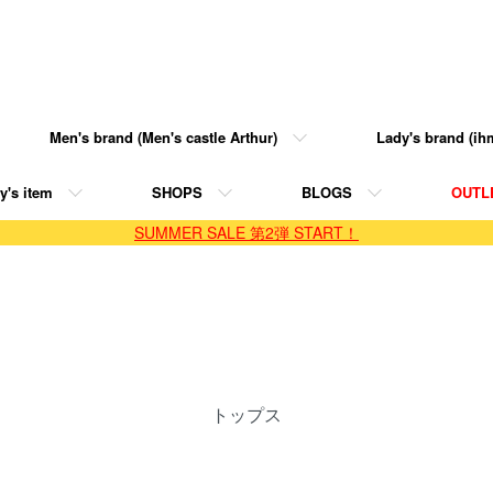
Men's brand (Men's castle Arthur)
Lady's brand (ihm
y's item
SHOPS
BLOGS
OUTL
SUMMER SALE 第2弾 START！
トップス