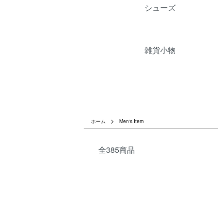
シューズ
雑貨小物
ホーム
Men's Item
全385商品