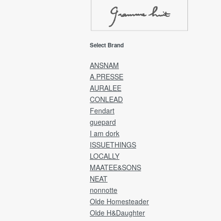
ようお願い申し上げます。
EMS(Overseas shipping)
Select Brand
EMS(国際スピード郵便)は、海外発送専用
送方法です。
ANSNAM
A.PRESSE
発送完了後、カード決済金額に送料を追加
AURALEE
金額にて、ご請求させていただきます。
CONLEAD
※送料は全商品発生し「宛先国・サイズ・重
Fendart
によって異なります。
guepard
Delivery will be by EMS and payment will b
I am dork
credit card.
ISSUETHINGS
LOCALLY
After the product has been shipped,
MAATEE&SONS
you will be charged the product price plus
NEAT
shipping costs.
nonnotte
Olde Homesteader
[Returns and refunds]
We cannot accept returns, exchanges, or
Olde H&Daughter