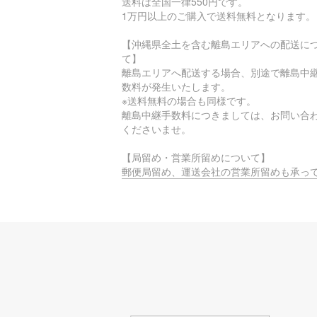
送料は全国一律550円です。
1万円以上のご購入で送料無料となります。
【沖縄県全土を含む離島エリアへの配送に
て】
離島エリアへ配送する場合、別途で離島中
数料が発生いたします。
※送料無料の場合も同様です。
離島中継手数料につきましては、お問い合
くださいませ。
【局留め・営業所留めについて】
郵便局留め、運送会社の営業所留めも承っ
ります。
ご希望の際は、配送住所でご指定いただく
注文時に備考覧へご入力をお願いいたしま
【時間指定不可エリアについて】
お届け先のエリアによっては、物流的・地
制約に基づき、
時間指定サービスがご利用いただけない場
ございます。
ご迷惑をおかけしますが、何卒ご理解賜り