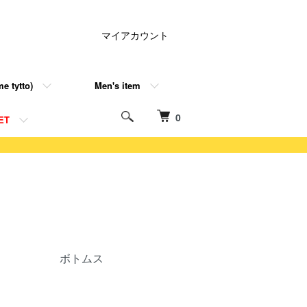
マイアカウント
e tytto)
Men's item
0
ET
ボトムス