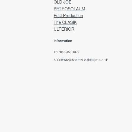
refunds after the product has been shipped
OLD JOE
PETROSOLAUM
→ Japan Post Website
Post Production
The CLASIK
ULTERIOR
Information
TEL:053-453-1879
ADDRESS:浜松市中央区神明町314-5 1F