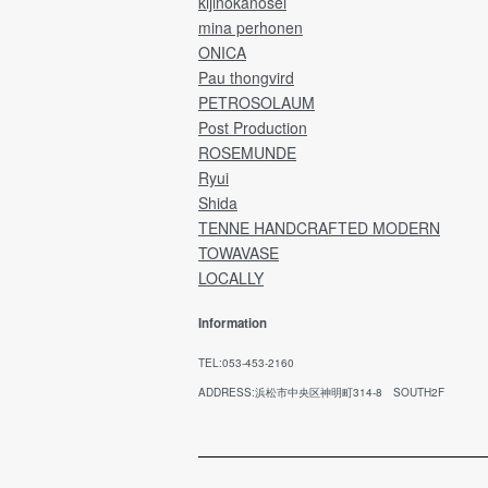
kijinokanosei
mina perhonen
ONICA
Pau thongvird
PETROSOLAUM
Post Production
ROSEMUNDE
Ryui
Shida
TENNE HANDCRAFTED MODERN
TOWAVASE
LOCALLY
Information
TEL:053-453-2160
ADDRESS:浜松市中央区神明町314-8 SOUTH2F