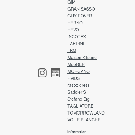
.
【確認事項】
GIM
【
弊社より返送先の住所をご連絡いたします。
GRAN SASSO
ア
メールをご確認のうえ、2日以内にご返送をお願
GUY ROVER
お
いいたします。
HERNO
入
※ご事情により期限以内に返送手続きが難しい場
HEVO
合は、ご連絡をお願いいたします。
・カ
INCOTEX
・支
発送は宅急便、またはゆうパックにてお願いい
LARDINI
・
たします。
LBM
P
(※レターパックはご利用いただけません。)
Maison Kitsune
商品タグ・その他付属品は、外さずそのままの
MooRER
[注
状態で梱包してください。
MORGANO
ア
香水や洗剤の匂い、着用感がみられた場合は、
け
PMDS
返品・交換はお受けいたしかねます。
ア
梱包に不備がある場合は、お受け取りできない
rasox dress
イ
ことがございます。
Saddler'S
(※
恐れ入りますが、予めご了承くださいませ。
Stefano Bigi
ネ
TAGLIATORE
ア
TOMORROWLAND
返品送料
VOILE BLANCHE
銀
お客様都合による返品・交換の場合、お客様負
担となります。
Information