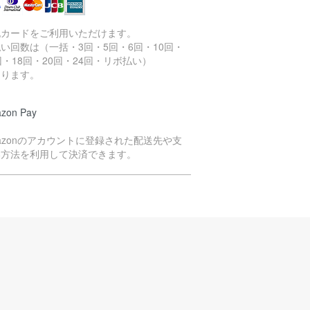
記カードをご利用いただけます。
い回数は（一括・3回・5回・6回・10回・
回・18回・20回・24回・リボ払い）
なります。
zon Pay
azonのアカウントに登録された配送先や支
い方法を利用して決済できます。
イペイ決済
yPayのQRコードよりお支払いいただく方法
す。
注文商品の在庫を確保次第、決済依頼のメー
をお送りいたします。
ールをご確認のうえ、2日以内にお支払い手続
をお願いいたします。