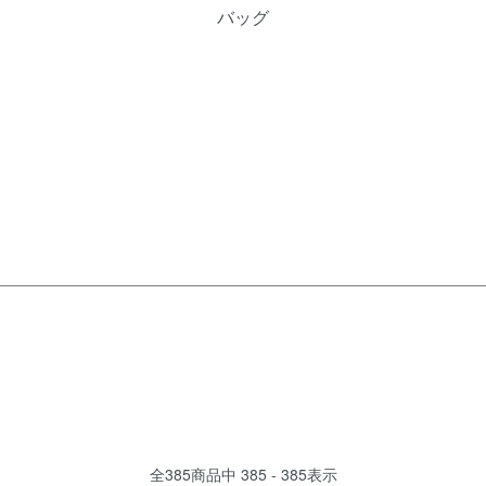
バッグ
全
385
商品中
385 - 385
表示