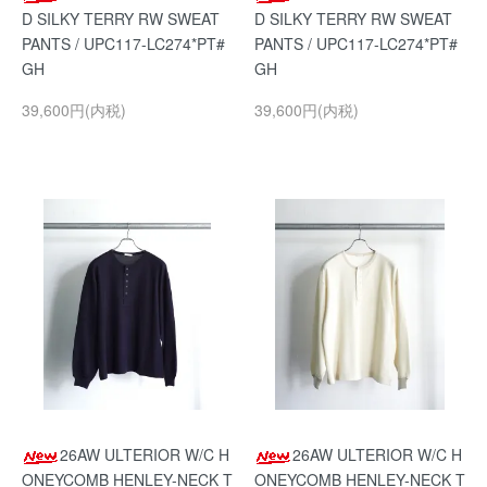
D SILKY TERRY RW SWEAT
D SILKY TERRY RW SWEAT
PANTS / UPC117-LC274*PT#
PANTS / UPC117-LC274*PT#
GH
GH
39,600円(内税)
39,600円(内税)
26AW ULTERIOR W/C H
26AW ULTERIOR W/C H
ONEYCOMB HENLEY-NECK T
ONEYCOMB HENLEY-NECK T