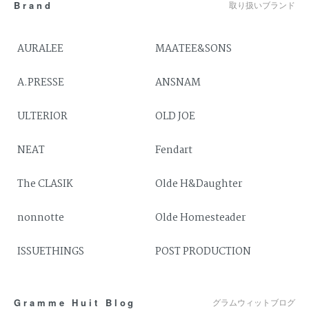
Brand
取り扱いブランド
AURALEE
MAATEE&SONS
A.PRESSE
ANSNAM
ULTERIOR
OLD JOE
NEAT
Fendart
The CLASIK
Olde H&Daughter
nonnotte
Olde Homesteader
ISSUETHINGS
POST PRODUCTION
Gramme Huit Blog
グラムウィットブログ