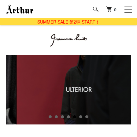
0
SUMMER SALE 第2弾 START！