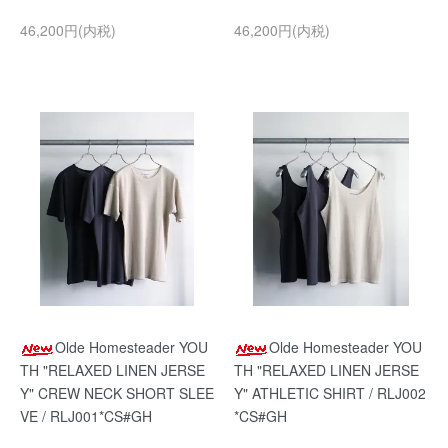
46,200円(内税)
46,200円(内税)
Olde Homesteader YOU
Olde Homesteader YOU
TH "RELAXED LINEN JERSE
TH "RELAXED LINEN JERSE
Y" CREW NECK SHORT SLEE
Y" ATHLETIC SHIRT / RLJ002
VE / RLJ001*CS#GH
*CS#GH