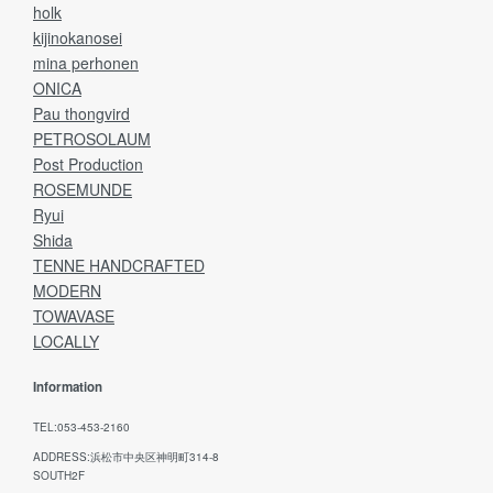
holk
kijinokanosei
mina perhonen
ONICA
Pau thongvird
PETROSOLAUM
Post Production
ROSEMUNDE
Ryui
Shida
TENNE HANDCRAFTED
MODERN
TOWAVASE
LOCALLY
Information
TEL:053-453-2160
ADDRESS:浜松市中央区神明町314-8
SOUTH2F