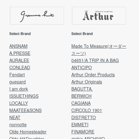
Select Brand
Select Brand
ANSNAM
Made To Measure(オーダー
A.PRESSE
スーツ)
AURALEE
04651/A TRIP IN A BAG
CONLEAD
ANTICIPO
Fendart
Arthur Order Products
guepard
Arthur Originals
I am dork
BAGUTTA.
ISSUETHINGS
BERWICH
LOCALLY
CAGIANA
MAATEE&SONS
CIRCOLO 1901
NEAT
DISTRETTO
nonnotte
EMMETI
Olde Homesteader
FINAMORE
Olde H&Daughter
giab's ARCHIVIO