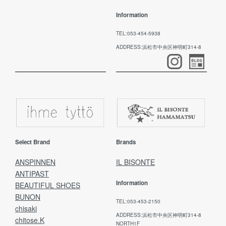
Information
TEL:053-454-5938
ADDRESS:浜松市中央区神明町314-8
Select Brand
Brands
ANSPINNEN
IL BISONTE
ANTIPAST
Information
BEAUTIFUL SHOES
BUNON
TEL:053-453-2150
chisaki
ADDRESS:浜松市中央区神明町314-8
chitose.K
NORTH1F