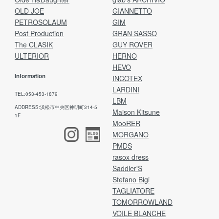
OLD JOE
GIANNETTO
PETROSOLAUM
GIM
Post Production
GRAN SASSO
The CLASIK
GUY ROVER
ULTERIOR
HERNO
HEVO
Information
INCOTEX
LARDINI
TEL:053-453-1879
LBM
ADDRESS:浜松市中央区神明町314-5
Maison Kitsune
1F
MooRER
MORGANO
PMDS
rasox dress
Saddler'S
Stefano Bigi
TAGLIATORE
TOMORROWLAND
VOILE BLANCHE