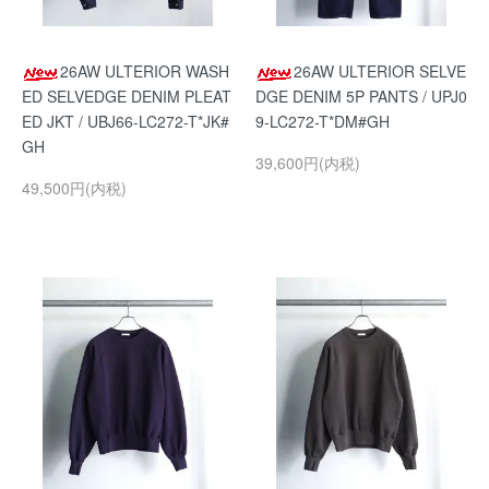
26AW ULTERIOR WASH
26AW ULTERIOR SELVE
ED SELVEDGE DENIM PLEAT
DGE DENIM 5P PANTS / UPJ0
ED JKT / UBJ66-LC272-T*JK#
9-LC272-T*DM#GH
GH
39,600円(内税)
49,500円(内税)