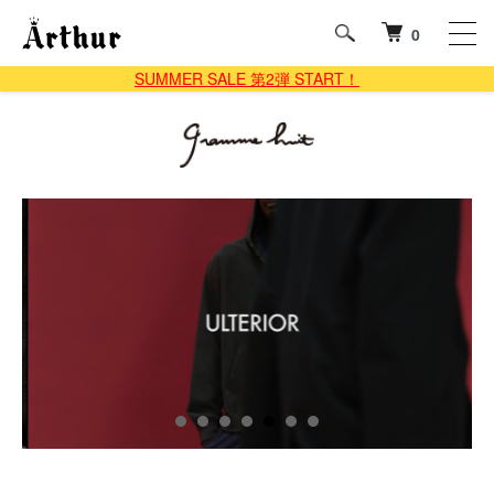
0
SUMMER SALE 第2弾 START！