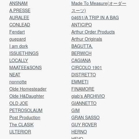
ANSNAM
Made To Measure(オーダー
A.PRESSE
スーツ)
AURALEE
04651/A TRIP IN A BAG
CONLEAD
ANTICIPO
Fendart
Arthur Order Products
guepard
Arthur Originals
I am dork
BAGUTTA.
ISSUETHINGS
BERWICH
LOCALLY
CAGIANA
MAATEE&SONS
CIRCOLO 1901
NEAT
DISTRETTO
nonnotte
EMMETI
Olde Homesteader
FINAMORE
Olde H&Daughter
giab's ARCHIVIO
OLD JOE
GIANNETTO
PETROSOLAUM
GIM
Post Production
GRAN SASSO
The CLASIK
GUY ROVER
ULTERIOR
HERNO
HEVO