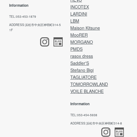
Information
INCOTEX
LARDINI
TEL:053-453-1879
LBM
ADDRESS:浜松市中央区神明町314-5
Maison Kitsune
1F
MooRER
MORGANO
PMDS
rasox dress
Saddler'S
Stefano Bigi
TAGLIATORE
TOMORROWLAND
VOILE BLANCHE
Information
TEL:053-454-5938
ADDRESS:浜松市中央区神明町314-8