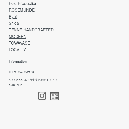
Post Production
ROSEMUNDE
Ryui
Shida
TENNE HANDCRAFTED
MODERN
TOWAVASE
LOCALLY
Information
TEL:053-453-2160
ADDRESS:浜松市中央区神明町314-8
SOUTH2F