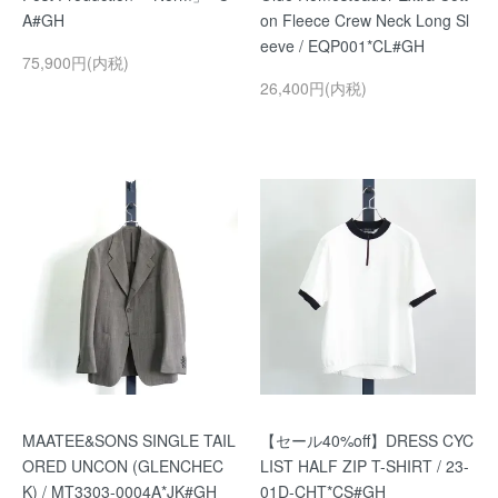
A#GH
on Fleece Crew Neck Long Sl
eeve / EQP001*CL#GH
75,900円(内税)
26,400円(内税)
MAATEE&SONS SINGLE TAIL
【セール40%off】DRESS CYC
ORED UNCON (GLENCHEC
LIST HALF ZIP T-SHIRT / 23-
K) / MT3303-0004A*JK#GH
01D-CHT*CS#GH