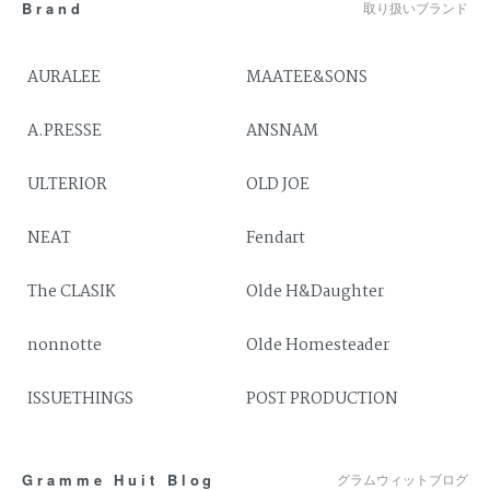
Brand
取り扱いブランド
AURALEE
MAATEE&SONS
A.PRESSE
ANSNAM
ULTERIOR
OLD JOE
NEAT
Fendart
The CLASIK
Olde H&Daughter
nonnotte
Olde Homesteader
ISSUETHINGS
POST PRODUCTION
Gramme Huit Blog
グラムウィットブログ