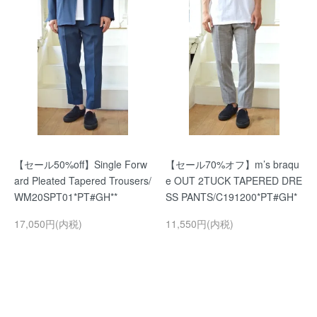
【セール50%off】Single Forw
【セール70%オフ】m’s braqu
ard Pleated Tapered Trousers/
e OUT 2TUCK TAPERED DRE
WM20SPT01*PT#GH**
SS PANTS/C191200*PT#GH*
17,050円(内税)
11,550円(内税)