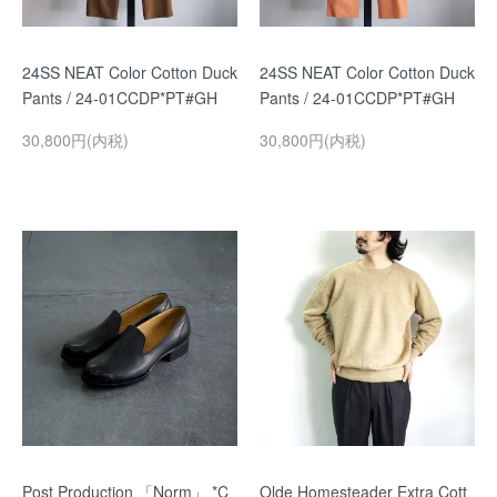
24SS NEAT Color Cotton Duck
24SS NEAT Color Cotton Duck
Pants / 24-01CCDP*PT#GH
Pants / 24-01CCDP*PT#GH
30,800円(内税)
30,800円(内税)
Post Production 「Norm」 *C
Olde Homesteader Extra Cott