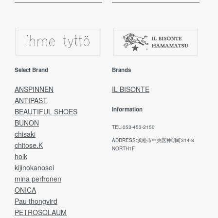
Select Brand
Brands
ANSPINNEN
IL BISONTE
ANTIPAST
Information
BEAUTIFUL SHOES
BUNON
TEL:053-453-2150
chisaki
ADDRESS:浜松市中央区神明町314-8
chitose.K
NORTH1F
holk
kijinokanosei
mina perhonen
ONICA
Pau thongvird
PETROSOLAUM